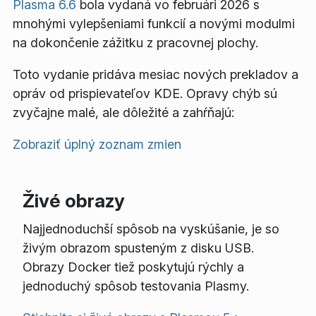
Plasma 6.6
bola vydaná vo februári 2026 s
mnohými vylepšeniami funkcií a novými modulmi
na dokončenie zážitku z pracovnej plochy.
Toto vydanie pridáva mesiac nových prekladov a
opráv od prispievateľov KDE. Opravy chýb sú
zvyčajne malé, ale dôležité a zahŕňajú:
Zobraziť úplný zoznam zmien
Živé obrazy
Najjednoduchší spôsob na vyskúšanie, je so
živým obrazom spusteným z disku USB.
Obrazy Docker tiež poskytujú rýchly a
jednoduchý spôsob testovania Plasmy.