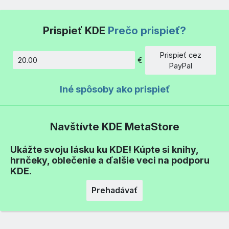
Prispieť KDE
Prečo prispieť?
Prispieť cez
€
Množstvo
PayPal
Iné spôsoby ako prispieť
Navštívte KDE MetaStore
Ukážte svoju lásku ku KDE! Kúpte si knihy,
hrnčeky, oblečenie a ďalšie veci na podporu
KDE.
Prehadávať