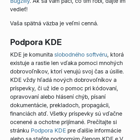
Bugzilly
. Ak sa vám páči, čo tím robí, dajte im
vedieť!
Vaša spätná väzba je veľmi cenná.
Podpora KDE
KDE je komunita
slobodného softvéru
, ktorá
existuje a rastie len vďaka pomoci mnohých
dobrovoľníkov, ktorí venujú svoj čas a úsilie.
KDE vždy hľadá nových dobrovoľníkov a
príspevky, či už ide o pomoc pri kódovaní,
opravovaní alebo hlásení chýb, písaní
dokumentácie, prekladoch, propagácii,
financiách atď. Všetky príspevky sú vďačne
ocenené a ochotne prijímané. Prečítajte si
stránku
Podpora KDE
pre ďalšie informácie
alebo sa staňte podporným členom KDE e.V.