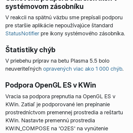
systémovom zásobníku
V reakcii na spätnú väzbu sme prepísali podporu
pre staršie aplikácie nepoužívajúce štandard
StatusNotifier
pre ikony systémového zásobníka.
Štatistiky chýb
V priebehu príprav na betu Plasma 5.5 bolo
neuveriteľných
opravených viac ako 1 000 chýb
.
Podpora OpenGL ES v KWin
Vracia sa podpora prepnutia na OpenGL ES v
KWin. Zatiaľ je podporované len prepínanie
prostredníctvom premennej prostredia a reštartu
KWin. Nastavte premennú prostredia
KWIN_COMPOSE na 'O2ES' na vynútenie