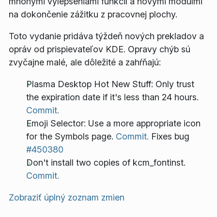
mnohými vylepšeniami funkcií a novými modulmi
na dokončenie zážitku z pracovnej plochy.
Toto vydanie pridáva týždeň nových prekladov a
opráv od prispievateľov KDE. Opravy chýb sú
zvyčajne malé, ale dôležité a zahŕňajú:
Plasma Desktop Hot New Stuff: Only trust
the expiration date if it's less than 24 hours.
Commit.
Emoji Selector: Use a more appropriate icon
for the Symbols page.
Commit.
Fixes bug
#450380
Don't install two copies of kcm_fontinst.
Commit.
Zobraziť úplný zoznam zmien