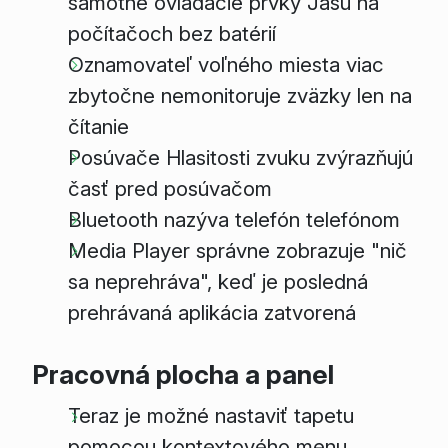
samotné ovládacie prvky Jasu na
počítačoch bez batérií
Oznamovateľ voľného miesta viac
zbytočne nemonitoruje zväzky len na
čítanie
Posúvače Hlasitosti zvuku zvýrazňujú
časť pred posúvačom
Bluetooth nazýva telefón telefónom
Media Player správne zobrazuje "nič
sa neprehráva", keď je posledná
prehrávaná aplikácia zatvorená
Pracovná plocha a panel
Teraz je možné nastaviť tapetu
pomocou kontextového menu