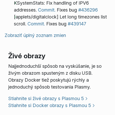
KSystemStats: Fix handling of IPV6
addresses.
Commit.
Fixes bug
#436296
[applets/digitalclock] Let long timezones list
scroll.
Commit.
Fixes bug
#439147
Zobraziť úplný zoznam zmien
Živé obrazy
Najjednoduchší spôsob na vyskúšanie, je so
živým obrazom spusteným z disku USB.
Obrazy Docker tiež poskytujú rýchly a
jednoduchý spôsob testovania Plasmy.
Stiahnite si živé obrazy s Plasmou 5
Stiahnite si Docker obrazy s Plasmou 5