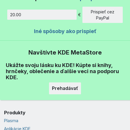
Prispieť cez
€
Množstvo
PayPal
Iné spôsoby ako prispieť
Navštívte KDE MetaStore
Ukážte svoju lásku ku KDE! Kúpte si knihy,
hrnčeky, oblečenie a ďalšie veci na podporu
KDE.
Prehadávať
Produkty
Plasma
Aplikácie KDE