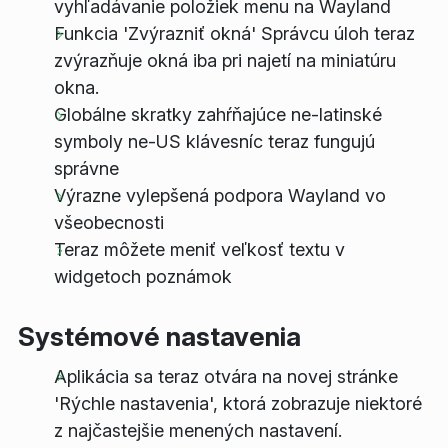
vyhľadávanie položiek menu na Wayland
Funkcia 'Zvýrazniť okná' Správcu úloh teraz
zvýrazňuje okná iba pri najetí na miniatúru
okna.
Globálne skratky zahŕňajúce ne-latinské
symboly ne-US klávesníc teraz fungujú
správne
Výrazne vylepšená podpora Wayland vo
všeobecnosti
Teraz môžete meniť veľkosť textu v
widgetoch poznámok
Systémové nastavenia
Aplikácia sa teraz otvára na novej stránke
'Rýchle nastavenia', ktorá zobrazuje niektoré
z najčastejšie menených nastavení.