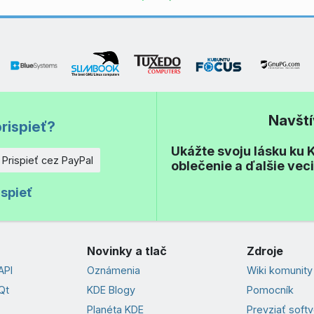
Navšt
rispieť?
Ukážte svoju lásku ku K
Prispieť cez PayPal
oblečenie a ďalšie vec
o
ispieť
Novinky a tlač
Zdroje
API
Oznámenia
Wiki komunity
Qt
KDE Blogy
Pomocník
Planéta KDE
Prevziať soft