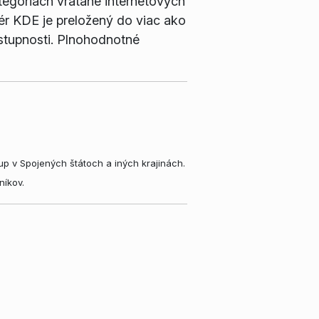
tegóriách vrátane internetových
vér KDE je preložený do viac ako
stupnosti. Plnohodnotné
p v Spojených štátoch a iných krajinách.
níkov.