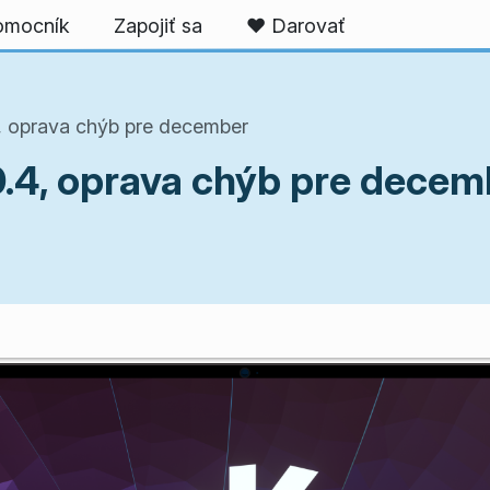
omocník
Zapojiť sa
❤️ Darovať
, oprava chýb pre december
.4, oprava chýb pre decem