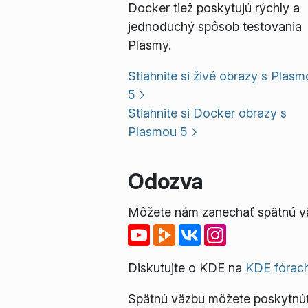
Docker tiež poskytujú rýchly a
jednoduchý spôsob testovania
Plasmy.
Stiahnite si živé obrazy s Plas
5
Stiahnite si Docker obrazy s
Plasmou 5
Odozva
Môžete nám zanechať spätnú väz
Diskutujte o KDE na
KDE fórac
Spätnú väzbu môžete poskytnú