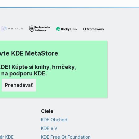
ívte KDE MetaStore
DE! Kúpte si knihy, hrnčeky,
i na podporu KDE.
Prehadávať
Ciele
KDE Obchod
KDE e.V
vér KDE
KDE Free Qt Foundation