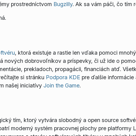
lémy prostredníctvom
Bugzilly
. Ak sa vám páči, čo tím r
ná.
ftvéru
, ktorá existuje a rastie len vďaka pomoci mnoh
dá nových dobrovoľníkov a príspevky, či už ide o pomo
mentácie, prekladoch, propagácii, financiách atď. Vše
ečítajte si stránku
Podpora KDE
pre ďalšie informácie
 našej iniciatívy
Join the Game
.
cký tím, ktorý vytvára slobodný a open source softvér
atrí moderný systém pracovnej plochy pre platformy 