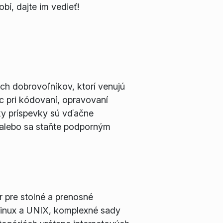
obí, dajte im vedieť!
ých dobrovoľníkov, ktorí venujú
c pri kódovaní, opravovaní
tky príspevky sú vďačne
 alebo sa staňte podporným
 pre stolné a prenosné
Linux a UNIX, komplexné sady