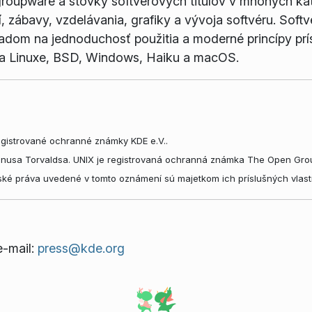
 groupware a stovky softvérových titulov v mnohých ka
í, zábavy, vzdelávania, grafiky a vývoja softvéru. Soft
ľadom na jednoduchosť použitia a moderné princípy prí
 na Linuxe, BSD, Windows, Haiku a macOS.
gistrované ochranné známky KDE e.V..
inusa Torvaldsa. UNIX je registrovaná ochranná známka The Open Grou
ké práva uvedené v tomto oznámení sú majetkom ich príslušných vlast
e-mail:
press@kde.org