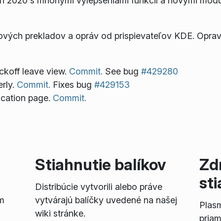
i 2020 s mnohými vylepšeniami funkcií a novými modu
nových prekladov a opráv od prispievateľov KDE. Oprav
ckoff leave view.
Commit.
See bug
#429280
rly.
Commit.
Fixes bug
#429153
lication page.
Commit.
Stiahnutie balíkov
Zd
st
Distribúcie vytvorili alebo práve
m
vytvárajú balíčky uvedené na našej
Plas
wiki stránke.
priam