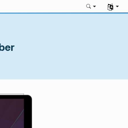
Vyberte si 
ber