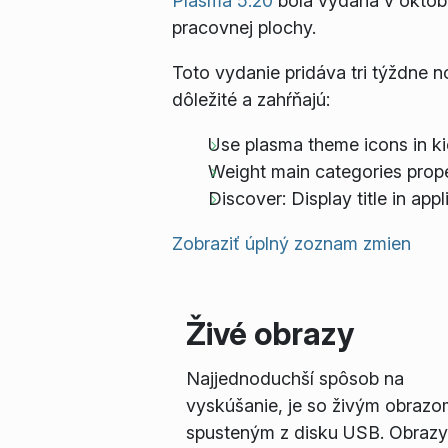
Plasma 5.20
bola vydaná v októbr
pracovnej plochy.
Toto vydanie pridáva tri týždne 
dôležité a zahŕňajú:
Use plasma theme icons in ki
Weight main categories prope
Discover: Display title in app
Zobraziť úplný zoznam zmien
Živé obrazy
Najjednoduchší spôsob na
vyskúšanie, je so živým obrazo
spusteným z disku USB. Obrazy