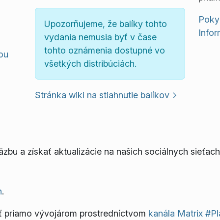
Poky
Upozorňujeme, že balíky tohto
Infor
vydania nemusia byť v čase
tohto oznámenia dostupné vo
mou
všetkých distribúciách.
Stránka wiki na stiahnutie balíkov
bu a získať aktualizácie na našich sociálnych sieťach
h
.
ť priamo vývojárom prostredníctvom
kanála Matrix #P