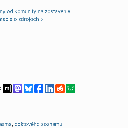
ny od komunity na zostavenie
mácie o zdrojoch
:
lasma
,
poštového zoznamu