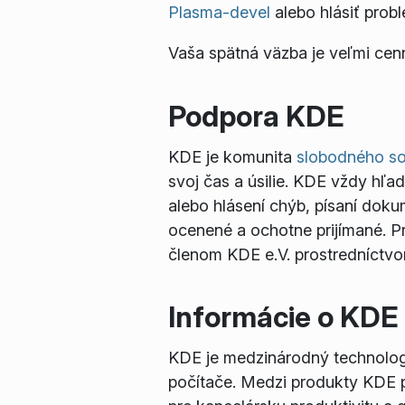
Plasma-devel
alebo hlásiť prob
Vaša spätná väzba je veľmi cen
Podpora KDE
KDE je komunita
slobodného so
svoj čas a úsilie. KDE vždy hľa
alebo hlásení chýb, písaní doku
ocenené a ochotne prijímané. Pr
členom KDE e.V. prostredníctvom
Informácie o KDE
KDE je medzinárodný technologi
počítače. Medzi produkty KDE p