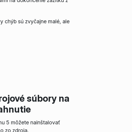
lmi na dokončenie zážitku z
y chýb sú zvyčajne malé, ale
rojové súbory na
iahnutie
mu 5 môžete nainštalovať
o zo zdroja.