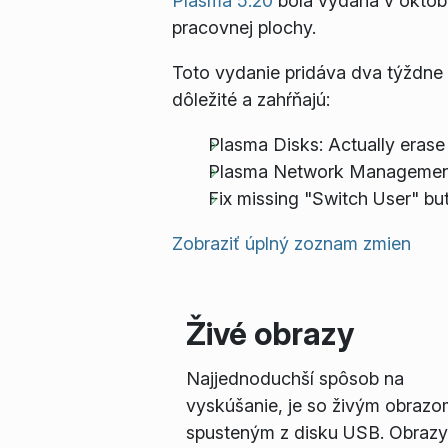
Plasma 5.20
bola vydaná v októbr
pracovnej plochy.
Toto vydanie pridáva dva týždne
dôležité a zahŕňajú:
Plasma Disks: Actually erase
Plasma Network Management:
Fix missing "Switch User" b
Zobraziť úplný zoznam zmien
Živé obrazy
Najjednoduchší spôsob na
vyskúšanie, je so živým obrazo
spusteným z disku USB. Obrazy