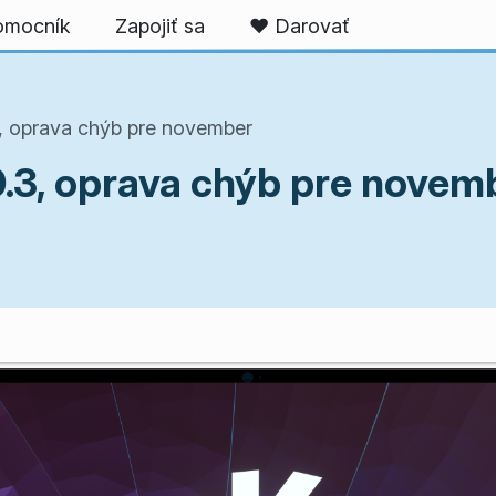
omocník
Zapojiť sa
❤️ Darovať
, oprava chýb pre november
.3, oprava chýb pre novem