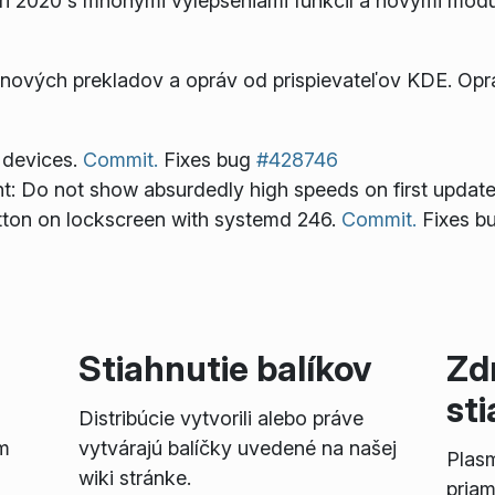
i 2020 s mnohými vylepšeniami funkcií a novými modu
 nových prekladov a opráv od prispievateľov KDE. Opr
 devices.
Commit.
Fixes bug
#428746
 Do not show absurdedly high speeds on first updat
utton on lockscreen with systemd 246.
Commit.
Fixes b
Stiahnutie balíkov
Zd
st
Distribúcie vytvorili alebo práve
m
vytvárajú balíčky uvedené na našej
Plas
wiki stránke.
priam