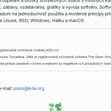
 groupware a stovky softvérových titulov v mnohých ka
í, zábavy, vzdelávania, grafiky a vývoja softvéru. Soft
ľadom na jednoduchosť použitia a moderné princípy prí
 na Linuxe, BSD, Windows, Haiku a macOS.
gistrované ochranné známky KDE e.V..
inusa Torvaldsa. UNIX je registrovaná ochranná známka The Open Grou
ké práva uvedené v tomto oznámení sú majetkom ich príslušných vlast
e-mail:
press@kde.org