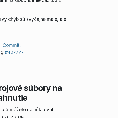
lmi na dokončenie zážitku z
avy chýb sú zvyčajne malé, ale
e.
Commit.
ug
#427777
rojové súbory na
iahnutie
mu 5 môžete nainštalovať
o zo zdroja.