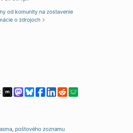
ny od komunity na zostavenie
mácie o zdrojoch
:
lasma
,
poštového zoznamu