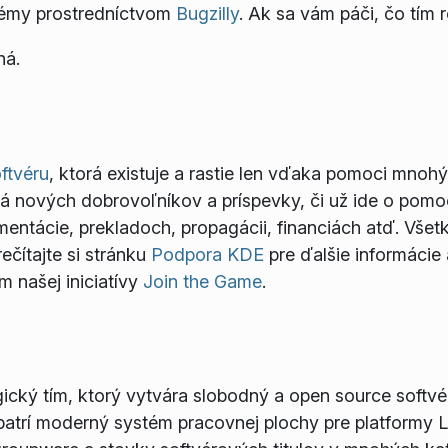
lémy prostredníctvom
Bugzilly
. Ak sa vám páči, čo tím r
ná.
ftvéru
, ktorá existuje a rastie len vďaka pomoci mnoh
dá nových dobrovoľníkov a príspevky, či už ide o pomo
mentácie, prekladoch, propagácii, financiách atď. Vše
ečítajte si stránku
Podpora KDE
pre ďalšie informácie
 našej iniciatívy
Join the Game
.
cký tím, ktorý vytvára slobodný a open source softvér
atrí moderný systém pracovnej plochy pre platformy 