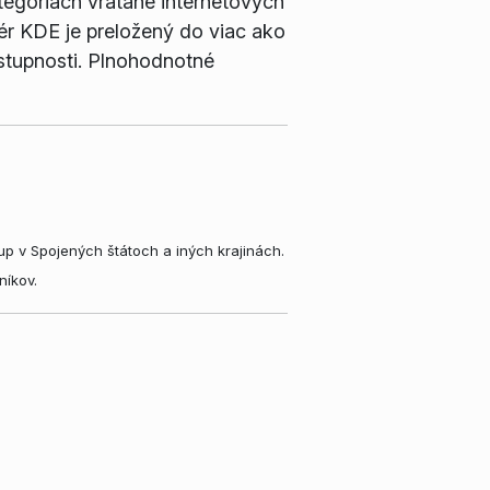
tegóriách vrátane internetových
vér KDE je preložený do viac ako
stupnosti. Plnohodnotné
p v Spojených štátoch a iných krajinách.
níkov.