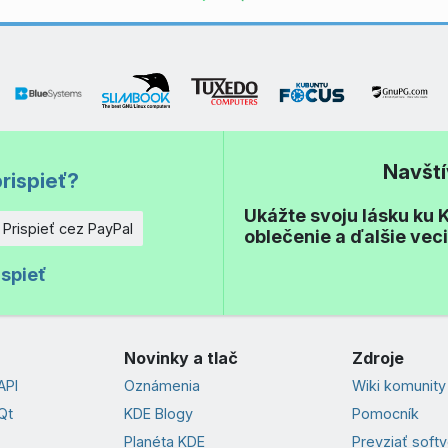
Navšt
rispieť?
Ukážte svoju lásku ku K
Prispieť cez PayPal
oblečenie a ďalšie vec
o
ispieť
Novinky a tlač
Zdroje
API
Oznámenia
Wiki komunity
Qt
KDE Blogy
Pomocník
Planéta KDE
Prevziať soft