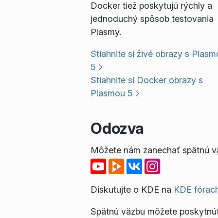
Docker tiež poskytujú rýchly a
jednoduchý spôsob testovania
Plasmy.
Stiahnite si živé obrazy s Plas
5
Stiahnite si Docker obrazy s
Plasmou 5
Odozva
Môžete nám zanechať spätnú väz
Diskutujte o KDE na
KDE fórac
Spätnú väzbu môžete poskytnú