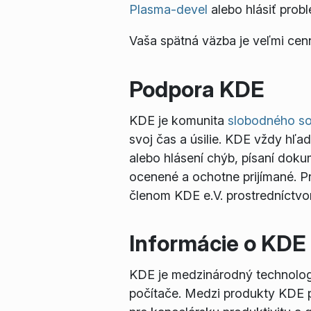
Plasma-devel
alebo hlásiť prob
Vaša spätná väzba je veľmi cen
Podpora KDE
KDE je komunita
slobodného so
svoj čas a úsilie. KDE vždy hľa
alebo hlásení chýb, písaní doku
ocenené a ochotne prijímané. Pr
členom KDE e.V. prostredníctvom
Informácie o KDE
KDE je medzinárodný technologi
počítače. Medzi produkty KDE p