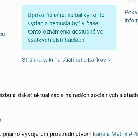
Poky
Upozorňujeme, že balíky tohto
Infor
vydania nemusia byť v čase
tohto oznámenia dostupné vo
mou
všetkých distribúciách.
Stránka wiki na stiahnutie balíkov
bu a získať aktualizácie na našich sociálnych sieťach
h
.
ť priamo vývojárom prostredníctvom
kanála Matrix #P