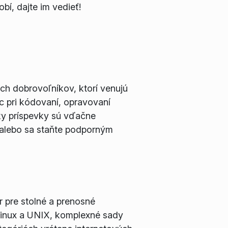
obí, dajte im vedieť!
ých dobrovoľníkov, ktorí venujú
c pri kódovaní, opravovaní
tky príspevky sú vďačne
 alebo sa staňte podporným
 pre stolné a prenosné
Linux a UNIX, komplexné sady