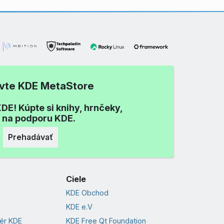
ívte KDE MetaStore
DE! Kúpte si knihy, hrnčeky,
i na podporu KDE.
Prehadávať
Ciele
KDE Obchod
KDE e.V
vér KDE
KDE Free Qt Foundation