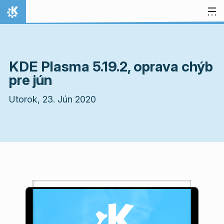
Preskočiť na obsah
Domov
KDE Plasma 5.19.2, oprava chýb
pre jún
Utorok, 23. Jún 2020