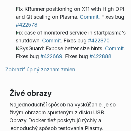
Fix KRunner positioning on X11 with High DPI
and Qt scaling on Plasma.
Commit.
Fixes bug
#422578
Fix case of monitored service in startplasma's
shutdown.
Commit.
Fixes bug
#422870
KSysGuard: Expose better size hints.
Commit.
Fixes bug
#422669
. Fixes bug
#422888
Zobraziť úplný zoznam zmien
Živé obrazy
Najjednoduchší spôsob na vyskúšanie, je so
živým obrazom spusteným z disku USB.
Obrazy Docker tiež poskytujú rýchly a
jednoduchý spôsob testovania Plasmy.