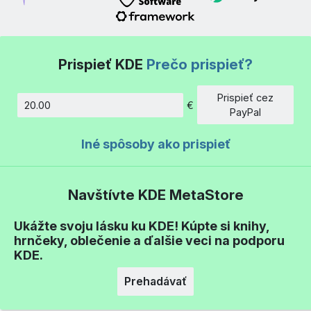
Prispieť KDE
Prečo prispieť?
Prispieť cez
€
Množstvo
PayPal
Iné spôsoby ako prispieť
Navštívte KDE MetaStore
Ukážte svoju lásku ku KDE! Kúpte si knihy,
hrnčeky, oblečenie a ďalšie veci na podporu
KDE.
Prehadávať