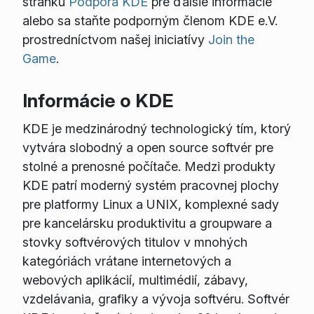
stránku
Podpora KDE
pre ďalšie informácie
alebo sa staňte podporným členom KDE e.V.
prostredníctvom našej iniciatívy
Join the
Game
.
Informácie o KDE
KDE je medzinárodný technologický tím, ktorý
vytvára slobodný a open source softvér pre
stolné a prenosné počítače. Medzi produkty
KDE patrí moderný systém pracovnej plochy
pre platformy Linux a UNIX, komplexné sady
pre kancelársku produktivitu a groupware a
stovky softvérových titulov v mnohých
kategóriách vrátane internetových a
webových aplikácií, multimédií, zábavy,
vzdelávania, grafiky a vývoja softvéru. Softvér