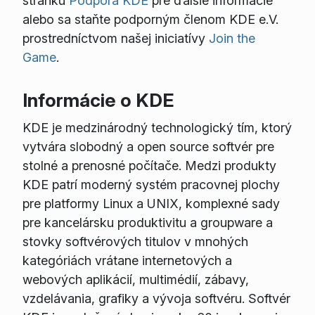
stránku
Podpora KDE
pre ďalšie informácie
alebo sa staňte podporným členom KDE e.V.
prostredníctvom našej iniciatívy
Join the
Game
.
Informácie o KDE
KDE je medzinárodný technologický tím, ktorý
vytvára slobodný a open source softvér pre
stolné a prenosné počítače. Medzi produkty
KDE patrí moderný systém pracovnej plochy
pre platformy Linux a UNIX, komplexné sady
pre kancelársku produktivitu a groupware a
stovky softvérových titulov v mnohých
kategóriách vrátane internetových a
webových aplikácií, multimédií, zábavy,
vzdelávania, grafiky a vývoja softvéru. Softvér