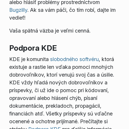
alebo hlásiť problémy prostredníctvom
Bugzilly
. Ak sa vám páči, čo tím robí, dajte im
vedieť!
Vaša spätná väzba je veľmi cenná.
Podpora KDE
KDE je komunita
slobodného softvéru
, ktorá
existuje a rastie len vďaka pomoci mnohých
dobrovoľníkov, ktorí venujú svoj čas a úsilie.
KDE vždy hľadá nových dobrovoľníkov a
príspevky, či už ide o pomoc pri kódovaní,
opravovaní alebo hlásení chýb, písaní
dokumentácie, prekladoch, propagácii,
financiách atď. Všetky príspevky sú vďačne
ocenené a ochotne prijímané. Prečítajte si