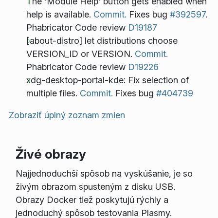
The 'Module Help' button gets enabled when
help is available.
Commit.
Fixes bug
#392597
.
Phabricator Code review
D19187
[about-distro] let distributions choose
VERSION_ID or VERSION.
Commit.
Phabricator Code review
D19226
xdg-desktop-portal-kde: Fix selection of
multiple files.
Commit.
Fixes bug
#404739
Zobraziť úplný zoznam zmien
Živé obrazy
Najjednoduchší spôsob na vyskúšanie, je so
živým obrazom spusteným z disku USB.
Obrazy Docker tiež poskytujú rýchly a
jednoduchý spôsob testovania Plasmy.