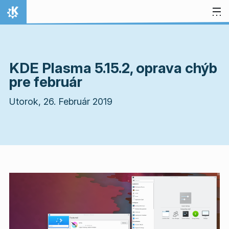
Preskočiť na obsah
Domov
KDE Plasma 5.15.2, oprava chýb
pre február
Utorok, 26. Február 2019