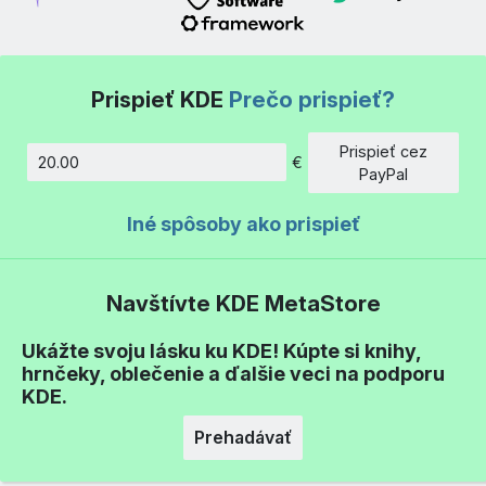
Prispieť KDE
Prečo prispieť?
Prispieť cez
€
Množstvo
PayPal
Iné spôsoby ako prispieť
Navštívte KDE MetaStore
Ukážte svoju lásku ku KDE! Kúpte si knihy,
hrnčeky, oblečenie a ďalšie veci na podporu
KDE.
Prehadávať