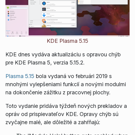
KDE Plasma 5.15
KDE dnes vydáva aktualizáciu s opravou chýb
pre KDE Plasma 5, verzia 5.15.2.
Plasma 5.15
bola vydaná vo februári 2019 s
mnohými vylepšeniami funkcií a novými modulmi
na dokončenie zážitku z pracovnej plochy.
Toto vydanie pridáva týždeň nových prekladov a
opráv od prispievateľov KDE. Opravy chýb sú
zvyčajne malé, ale dôležité a zahŕňajú: