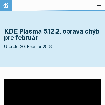
Preskočiť na obsah
Domov
KDE Plasma 5.12.2, oprava chýb
pre február
Utorok, 20. Február 2018