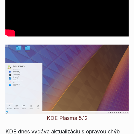
KDE Plasma 5.12
KDE dnes vydáva aktualizáciu s opravou chýb