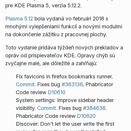
pre KDE Plasma 5, verzia 5.12.2.
Plasma 5.12
bola vydaná vo februári 2018 s
mnohými vylepšeniami funkcií a novými modulmi
na dokončenie zážitku z pracovnej plochy.
Toto vydanie pridáva týždeň nových prekladov a
opráv od prispievateľov KDE. Opravy chýb sú
zvyčajne malé, ale dôležité a zahŕňajú:
Fix favicons in firefox bookmarks runner.
Commit.
Fixes bug
#363136
. Phabricator
Code review
D10610
System settings: Improve sidebar header
visibility.
Commit.
Fixes bug
#384638
.
Phabricator Code review
D10620
Discover: Don't let the user write the first