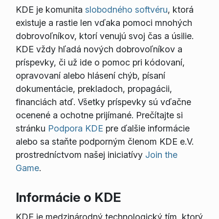
KDE je komunita
slobodného softvéru
, ktorá
existuje a rastie len vďaka pomoci mnohých
dobrovoľníkov, ktorí venujú svoj čas a úsilie.
KDE vždy hľadá nových dobrovoľníkov a
príspevky, či už ide o pomoc pri kódovaní,
opravovaní alebo hlásení chýb, písaní
dokumentácie, prekladoch, propagácii,
financiách atď. Všetky príspevky sú vďačne
ocenené a ochotne prijímané. Prečítajte si
stránku
Podpora KDE
pre ďalšie informácie
alebo sa staňte podporným členom KDE e.V.
prostredníctvom našej iniciatívy
Join the
Game
.
Informácie o KDE
KDE je medzinárodný technologický tím, ktorý