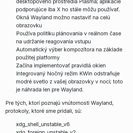
desktopového prostredia Plasma; aplikácie
podporujúce iba X ho stále môžu používať.
Okná Wayland možno nastaviť na celú
obrazovku
Používa politiku plánovania v reálnom čase
na udržanie reagovania vstupu
Automatický výber kompozítora na základe
použitej platformy
Začína implementovať pravidlá okien
Integrovaný Nočný režim KWin odstraňuje
modré svetlo z vašej obrazovky v noci; toto
je náhrada len pre Wayland.
Pre tých, ktorí poznajú vnútornosti Wayland,
protokoly, ktoré sme pridali, sú:
xdg_shell_unstable_v6
xdg_foreign_unstable_v2