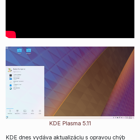
KDE Plasma 5.11
KDE dnes vydáva aktualizáciu s opravou chýb