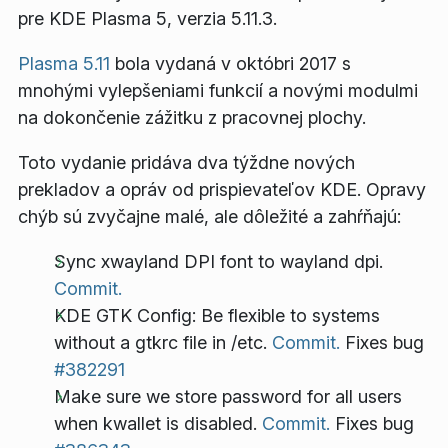
pre KDE Plasma 5, verzia 5.11.3.
Plasma 5.11
bola vydaná v októbri 2017 s
mnohými vylepšeniami funkcií a novými modulmi
na dokončenie zážitku z pracovnej plochy.
Toto vydanie pridáva dva týždne nových
prekladov a opráv od prispievateľov KDE. Opravy
chýb sú zvyčajne malé, ale dôležité a zahŕňajú:
Sync xwayland DPI font to wayland dpi.
Commit.
KDE GTK Config: Be flexible to systems
without a gtkrc file in /etc.
Commit.
Fixes bug
#382291
Make sure we store password for all users
when kwallet is disabled.
Commit.
Fixes bug