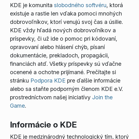
KDE je komunita
slobodného softvéru
, ktorá
existuje a rastie len vďaka pomoci mnohých
dobrovoľníkov, ktorí venujú svoj čas a úsilie.
KDE vždy hľadá nových dobrovoľníkov a
príspevky, či už ide o pomoc pri kódovaní,
opravovaní alebo hlásení chýb, písaní
dokumentácie, prekladoch, propagácii,
financiách atď. Všetky príspevky sú vďačne
ocenené a ochotne prijímané. Prečítajte si
stránku
Podpora KDE
pre ďalšie informácie
alebo sa staňte podporným členom KDE e.V.
prostredníctvom našej iniciatívy
Join the
Game
.
Informácie o KDE
KDE je medzinárodný technologický tím, ktorý