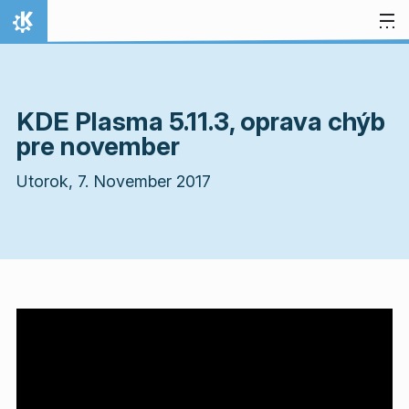
Preskočiť na obsah
Domov
KDE Plasma 5.11.3, oprava chýb
pre november
Utorok, 7. November 2017