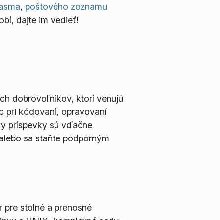
lasma
,
poštového zoznamu
obí, dajte im vedieť!
ých dobrovoľníkov, ktorí venujú
c pri kódovaní, opravovaní
tky príspevky sú vďačne
 alebo sa staňte podporným
 pre stolné a prenosné