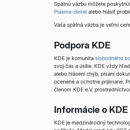
Spätnú väzbu môžete poskytnú
Plasma-devel
alebo hlásiť prob
Vaša spätná väzba je veľmi cen
Podpora KDE
KDE je komunita
slobodného so
svoj čas a úsilie. KDE vždy hľa
alebo hlásení chýb, písaní doku
ocenené a ochotne prijímané. Pr
členom KDE e.V. prostredníctvom
Informácie o KDE
KDE je medzinárodný technologi