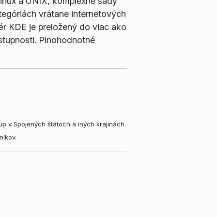
Linux a UNIX, komplexné sady
tegóriách vrátane internetových
vér KDE je preložený do viac ako
stupnosti. Plnohodnotné
p v Spojených štátoch a iných krajinách.
níkov.