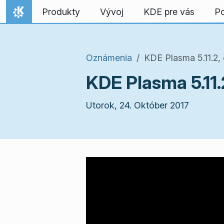
Preskočiť na obsah
Produkty
Vývoj
KDE pre vás
P
Domov
Oznámenia
KDE Plasma 5.11.2,
KDE Plasma 5.11.
Utorok, 24. Október 2017