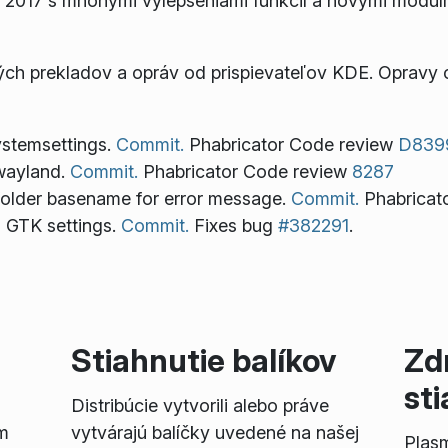
 2017 s mnohými vylepšeniami funkcií a novými modul
ch prekladov a opráv od prispievateľov KDE. Opravy c
systemsettings.
Commit.
Phabricator Code review
D839
 wayland.
Commit.
Phabricator Code review
8287
 folder basename for error message.
Commit.
Phabricat
s GTK settings.
Commit.
Fixes bug
#382291
.
Stiahnutie balíkov
Zd
st
Distribúcie vytvorili alebo práve
m
vytvárajú balíčky uvedené na našej
Plas