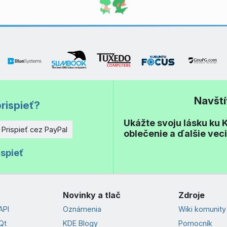
Navšt
rispieť?
Ukážte svoju lásku ku K
Prispieť cez PayPal
oblečenie a ďalšie vec
o
ispieť
Novinky a tlač
Zdroje
API
Oznámenia
Wiki komunity
Qt
KDE Blogy
Pomocník