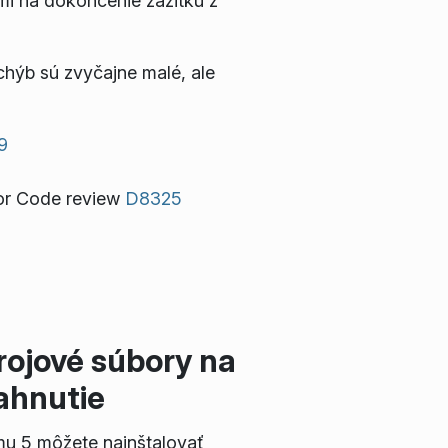
mi na dokončenie zážitku z
hýb sú zvyčajne malé, ale
9
or Code review
D8325
rojové súbory na
iahnutie
mu 5 môžete nainštalovať