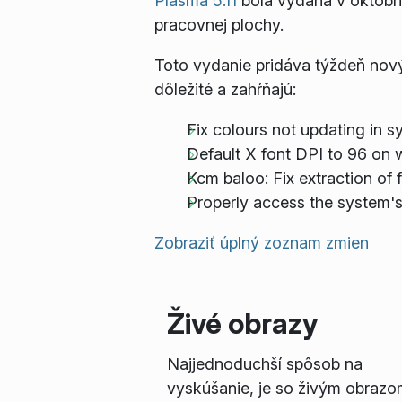
Plasma 5.11
bola vydaná v októbri
pracovnej plochy.
Toto vydanie pridáva týždeň nový
dôležité a zahŕňajú:
Fix colours not updating in 
Default X font DPI to 96 on
Kcm baloo: Fix extraction of
Properly access the system'
Zobraziť úplný zoznam zmien
Živé obrazy
Najjednoduchší spôsob na
vyskúšanie, je so živým obrazo