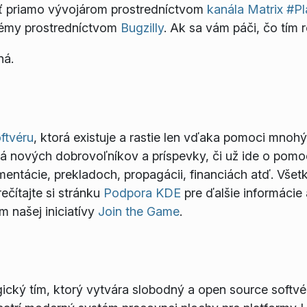
ť priamo vývojárom prostredníctvom
kanála Matrix #P
lémy prostredníctvom
Bugzilly
. Ak sa vám páči, čo tím r
ná.
ftvéru
, ktorá existuje a rastie len vďaka pomoci mnoh
dá nových dobrovoľníkov a príspevky, či už ide o pomo
mentácie, prekladoch, propagácii, financiách atď. Vše
ečítajte si stránku
Podpora KDE
pre ďalšie informácie
 našej iniciatívy
Join the Game
.
cký tím, ktorý vytvára slobodný a open source softvér