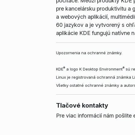
počítače. Medzi produkty KDE p
pre kancelársku produktivitu a
a webových aplikácií, multimédi
60 jazykov a je vytvorený s oh
aplikácie KDE fungujú natívne
Upozornenia na ochranné známky.
®
®
KDE
a logo K Desktop Environment
sú re
Linux je registrovaná ochranná známka L
Všetky ostatné ochranné známky a autors
Tlačové kontakty
Pre viac informácií nám pošlite 