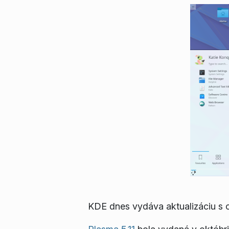
KDE dnes vydáva aktualizáciu s o