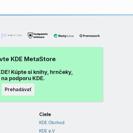
ívte KDE MetaStore
DE! Kúpte si knihy, hrnčeky,
i na podporu KDE.
Prehadávať
Ciele
KDE Obchod
KDE e.V