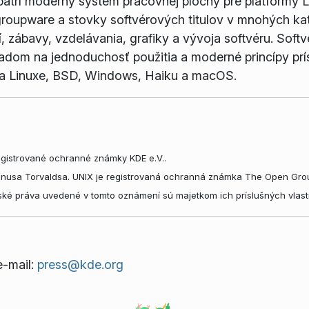
atrí moderný systém pracovnej plochy pre platformy 
 groupware a stovky softvérových titulov v mnohých ka
í, zábavy, vzdelávania, grafiky a vývoja softvéru. Soft
ľadom na jednoduchosť použitia a moderné princípy prí
 na Linuxe, BSD, Windows, Haiku a macOS.
gistrované ochranné známky KDE e.V..
inusa Torvaldsa. UNIX je registrovaná ochranná známka The Open Grou
ké práva uvedené v tomto oznámení sú majetkom ich príslušných vlast
e-mail:
press@kde.org