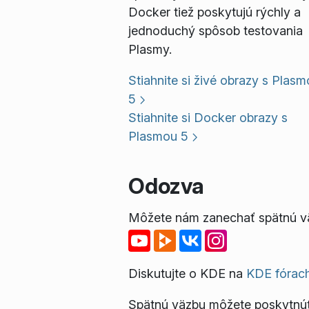
Docker tiež poskytujú rýchly a
jednoduchý spôsob testovania
Plasmy.
Stiahnite si živé obrazy s Plas
5
Stiahnite si Docker obrazy s
Plasmou 5
Odozva
Môžete nám zanechať spätnú väz
Diskutujte o KDE na
KDE fórac
Spätnú väzbu môžete poskytnú