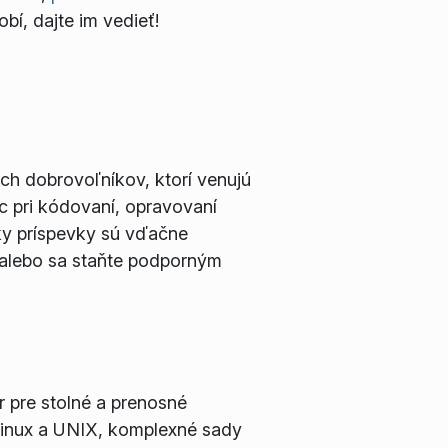
obí, dajte im vedieť!
ých dobrovoľníkov, ktorí venujú
c pri kódovaní, opravovaní
tky príspevky sú vďačne
 alebo sa staňte podporným
 pre stolné a prenosné
Linux a UNIX, komplexné sady