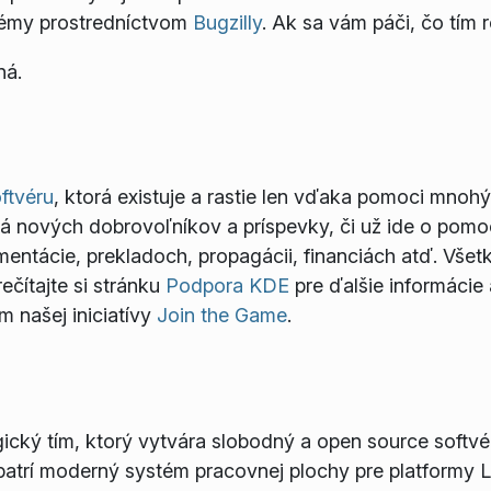
lémy prostredníctvom
Bugzilly
. Ak sa vám páči, čo tím r
ná.
ftvéru
, ktorá existuje a rastie len vďaka pomoci mnoh
dá nových dobrovoľníkov a príspevky, či už ide o pomo
mentácie, prekladoch, propagácii, financiách atď. Vše
ečítajte si stránku
Podpora KDE
pre ďalšie informácie
 našej iniciatívy
Join the Game
.
cký tím, ktorý vytvára slobodný a open source softvér
atrí moderný systém pracovnej plochy pre platformy 