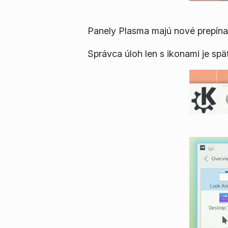
Panely Plasma majú nové prepína
Správca úloh len s ikonami je späť