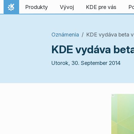
Preskočiť na obsah
Produkty
Vývoj
KDE pre vás
P
Domov
Oznámenia
KDE vydáva beta ve
KDE vydáva beta
Utorok, 30. September 2014