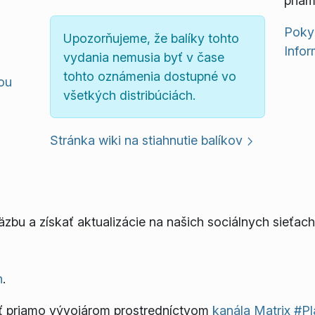
priam
Poky
Upozorňujeme, že balíky tohto
Infor
vydania nemusia byť v čase
tohto oznámenia dostupné vo
mou
všetkých distribúciách.
Stránka wiki na stiahnutie balíkov
bu a získať aktualizácie na našich sociálnych sieťach
h
.
ť priamo vývojárom prostredníctvom
kanála Matrix #P