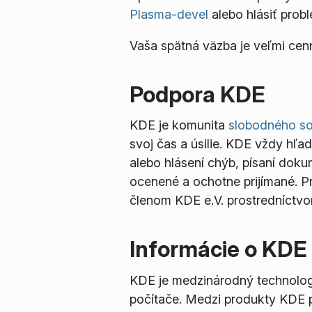
Plasma-devel
alebo hlásiť prob
Vaša spätná väzba je veľmi cen
Podpora KDE
KDE je komunita
slobodného so
svoj čas a úsilie. KDE vždy hľa
alebo hlásení chýb, písaní doku
ocenené a ochotne prijímané. Pr
členom KDE e.V. prostredníctvom
Informácie o KDE
KDE je medzinárodný technologi
počítače. Medzi produkty KDE p