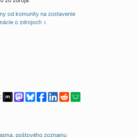
o zo zdroja.
ny od komunity na zostavenie
mácie o zdrojoch
:
lasma
,
poštového zoznamu