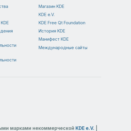
ства
Магазин KDE
KDE e.V.
 KDE
KDE Free Qt Foundation
едения
История KDE
Манифест KDE
льности
Международные сайты
льности
выми марками некоммерческой
KDE e.V.
|