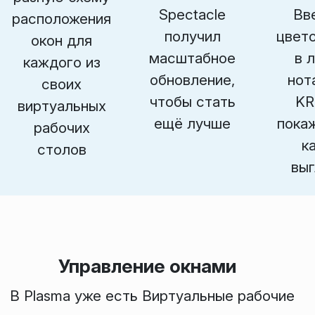
Spectacle
Вв
расположения
получил
цвето
окон для
масштабное
в 
каждого из
обновление,
нот
своих
чтобы стать
KR
виртуальных
ещё лучше
пока
рабочих
к
столов
выг
Управление окнами
В Plasma уже есть
Виртуальные рабочие