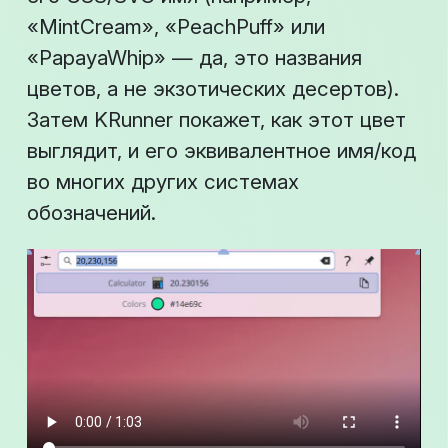
«MintCream», «PeachPuff» или
«PapayaWhip» — да, это названия
цветов, а не экзотических десертов).
Затем KRunner покажет, как этот цвет
выглядит, и его эквивалентное имя/код
во многих других системах
обозначений.