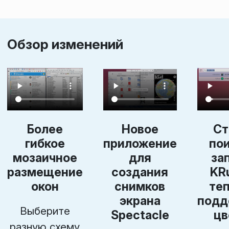
Обзор изменений
Более
Новое
Ст
гибкое
приложение
пои
мозаичное
для
за
размещение
создания
KR
окон
снимков
теп
экрана
подд
Выберите
Spectacle
цв
разную схему