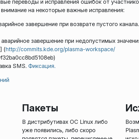
вые переводы и исправления ошибок от участнико
внимание на некоторые важные исправления:
аварийное завершение при возврате пустого канала
о аварийное завершение при недопустимых значени
] (
http://commits.kde.org/plasma-workspace/
f32ba0cc8bd5108eb)
равка SMS.
Фиксация.
ений
Пакеты
Ис
В дистрибутивах ОС Linux либо
Возм
уже появились, либо скоро
Plas
появятся пакеты, перечисленные
исхо