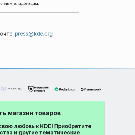
конным владельцам.
почте:
press@kde.org
ть магазин товаров
вою любовь к KDE! Приобретите
йства и другие тематические