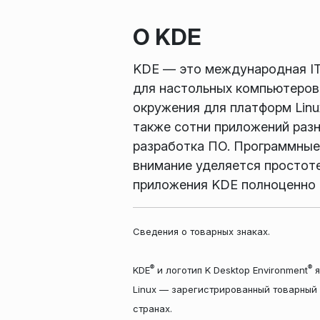
О KDE
KDE — это международная IT
для настольных компьютеров
окружения для платформ Linu
также сотни приложений разны
разработка ПО. Программные 
внимание уделяется простот
приложения KDE полноценно р
Сведения о товарных знаках.
®
®
KDE
и логотип K Desktop Environment
я
Linux — зарегистрированный товарный 
странах.