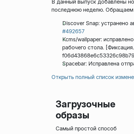
В данный выпуск добавлены но
последнюю неделю. Обращаем 
Discover Snap: устранено 
#492657
Kcms/wallpaper: исправлен
рабочего стола. [Фиксация.
f06d43868e6c53326c98b79
Spacebar: Исправлена отп
Открыть полный список измен
Загрузочные
образы
Самый простой способ