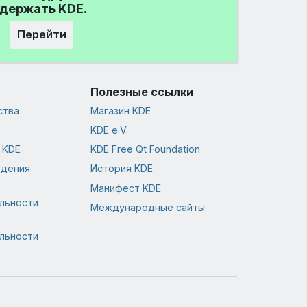
держать KDE.
Перейти
Полезные ссылки
ства
Магазин KDE
KDE e.V.
 KDE
KDE Free Qt Foundation
едения
История KDE
Манифест KDE
льности
Международные сайты
льности