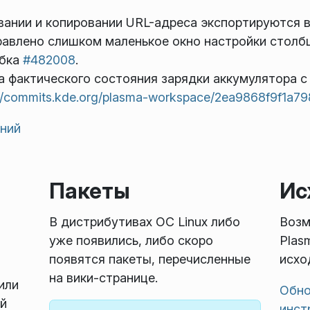
ивании и копировании URL-адреса экспортируются в 
авлено слишком маленькое окно настройки столбц
ибка
#482008
.
а фактического состояния зарядки аккумулятора 
://commits.kde.org/plasma-workspace/2ea9868f9f1a
ений
Пакеты
Ис
В дистрибутивах ОС Linux либо
Возм
уже появились, либо скоро
Plas
появятся пакеты, перечисленные
исхо
на вики-странице.
или
Обно
й
инст