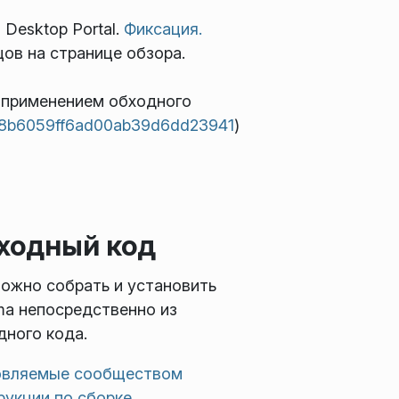
Desktop Portal.
Фиксация.
ов на странице обзора.
с применением обходного
798b6059ff6ad00ab39d6dd23941
)
ходный код
ожно собрать и установить
ma непосредственно из
дного кода.
вляемые сообществом
рукции по сборке