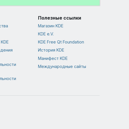
Полезные ссылки
ства
Магазин KDE
KDE e.V.
 KDE
KDE Free Qt Foundation
едения
История KDE
Манифест KDE
льности
Международные сайты
льности