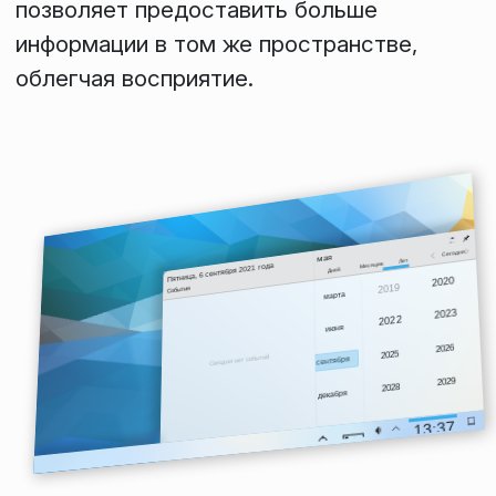
позволяет предоставить больше
информации в том же пространстве,
облегчая восприятие.
Сегодня
мая
Лет
Месяцев
Пятница, 6 сентября 2021 года
Дней
2021
2020
События
2019
марта
февраля
2024
Sun
января
Sat
Fri
2023
Thu
Wed
Tue
2022
Mon
2
1
июня
30
29
28
мая
27
26
апреля
2027
17
8
7
2026
6
5
Сегодня нет событий
2025
4
3
18
16
сентября
15
14
августа
13
12
11
июля
10
2030
19
23
22
2029
21
20
19
2028
18
17
декабря
20
30
29
ноября
28
27
26
октября
25
24
21
6
5
13:37
4
3
2
1
31
22
6/9/2021