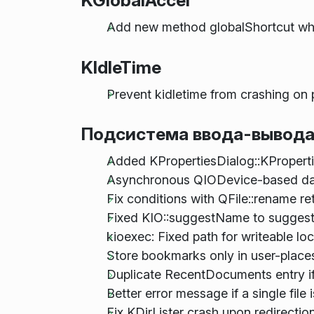
KGlobalAccel
Add new method globalShortcut which
KIdleTime
Prevent kidletime from crashing on
Подсистема ввода-вывода
Added KPropertiesDialog::KProperti
Asynchronous QIODevice-based data
Fix conditions with QFile::rename r
Fixed KIO::suggestName to suggest
kioexec: Fixed path for writeable lo
Store bookmarks only in user-place
Duplicate RecentDocuments entry if
Better error message if a single file
Fix KDirLister crash upon redirecti