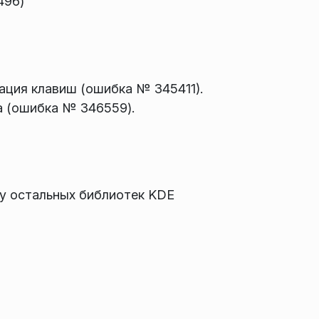
496)
ация клавиш (ошибка № 345411).
a (ошибка № 346559).
 у остальных библиотек KDE