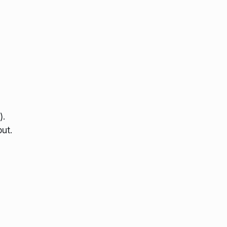
).
ut.