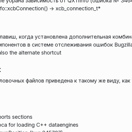
dle убрана зависимость от QX11Info (ошибка № 346
:xcbConnection() -> xcb_connection_t*
лавиш, когда установлена дополнительная комбин
мпонентов в системе отслеживания ошибок Bugzill
lso the alternate shortcut
t
ловочных файлов приведена к такому же виду, как
rts sections
oca for loading C++ dataengines