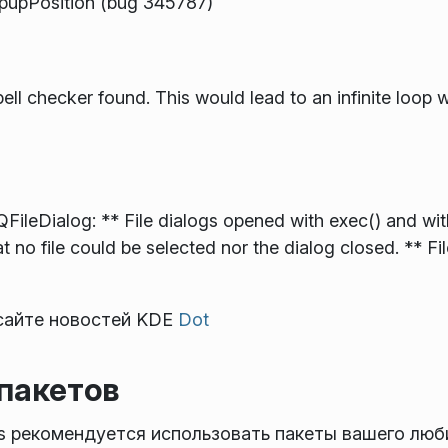
popupPosition (bug 345787)
spell checker found. This would lead to an infinite loop 
 QFileDialog: ** File dialogs opened with exec() and w
t no file could be selected nor the dialog closed. ** F
 сайте новостей KDE
Dot
пакетов
ks рекомендуется использовать пакеты вашего лю