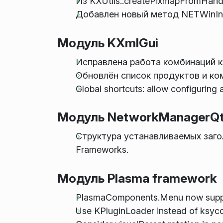
Из KXUtils::createPixmapFromHan
Добавлен новый метод NETWinInfo:
Модуль KXmlGui
Исправлена работа комбинаций к
Обновлён список продуктов и ко
Global shortcuts: allow configuring a
Модуль NetworkManagerQ
Структура устанавливаемых заго
Frameworks.
Модуль Plasma framework
PlasmaComponents.Menu now suppo
Use KPluginLoader instead of ksyc