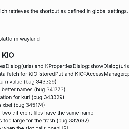
 retrieves the shortcut as defined in global settings.
 platform wayland
 KIO
esDialog(urls) and KPropertiesDialog::showDialog(urls
 fetch for KIO::storedPut and KIO::AccessManager::p
eturn value (bug 343329)
 better names (bug 341773)
cation for kurl (bug 343329)
s.xbel (bug 345174)
 two different files have the same name
 is too large for the trash (bug 332692)
on when the slot calls openURL