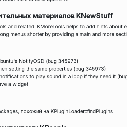
ительных материалов KNewStuff
ls and related. KMoreTools helps to add hints about ext
 long menus shorter by providing a main and more secti
 Ubuntu's NotifyOSD (bug 345973)
when setting the same properties (bug 345973)
tifications to play sound in a loop if they need it (b
have a widget
kages, похожий на KPluginLoader::findPlugins