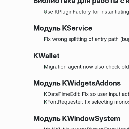
Библиотека для работы с 
Use KPluginFactory for instantiating 
Модуль KService
Fix wrong splitting of entry path (b
KWallet
Migration agent now also check old 
Модуль KWidgetsAddons
KDateTimeEdit: Fix so user input act
KFontRequester: fix selecting mono
Модуль KWindowSystem