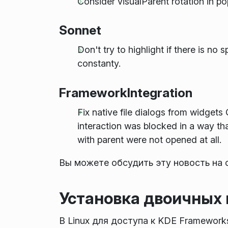
Consider visualParent rotation in 
Sonnet
Don't try to highlight if there is no 
constanty.
FrameworkIntegration
Fix native file dialogs from widgets
interaction was blocked in a way tha
with parent were not opened at all.
Вы можете обсудить эту новость на
Установка двоичных 
В Linux для доступа к KDE Framewor