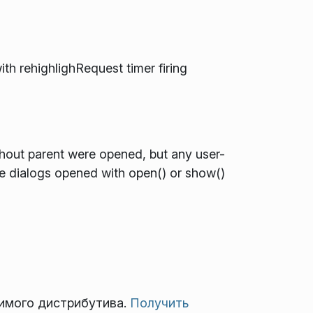
with rehighlighRequest timer firing
ithout parent were opened, but any user-
ile dialogs opened with open() or show()
бимого дистрибутива.
Получить