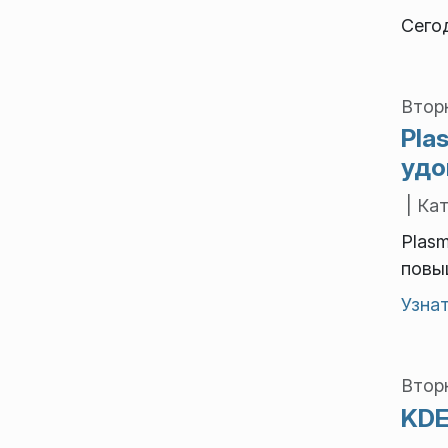
Сего
Вторн
Pla
удо
| Ка
Plas
повы
Узна
Вторн
KDE