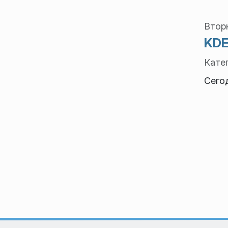
Вторн
KDE
Кате
Сего