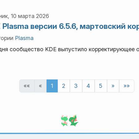
ик, 10 марта 2026
 Plasma версии 6.5.6, мартовский 
гории
Plasma
дня сообщество KDE выпустило корректирующее об
««
«
1
2
3
4
5
»
»»