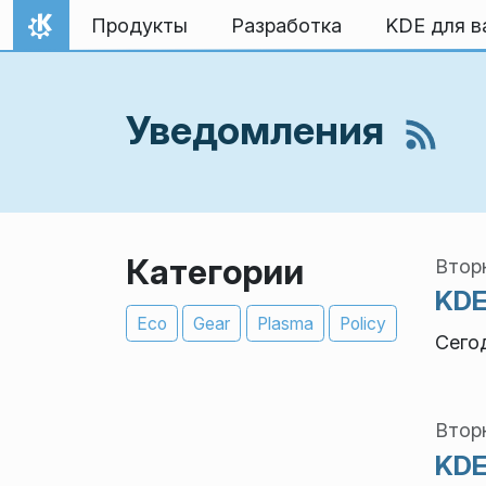
Перейти к содержимому
Продукты
Разработка
KDE для в
На главную
Уведомления
Категории
Вторн
KDE
Eco
Gear
Plasma
Policy
Сего
Вторн
KDE