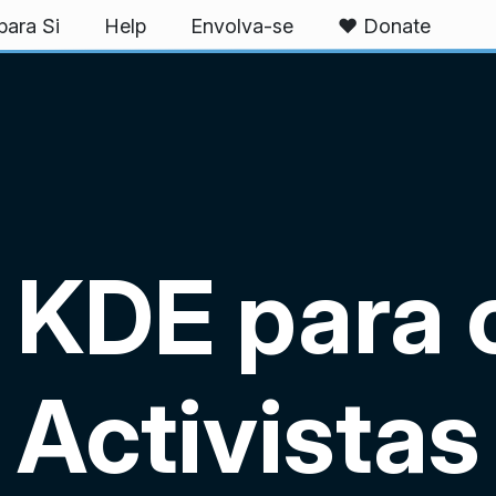
ara Si
Help
Envolva-se
❤️ Donate
 KDE para 
Activistas