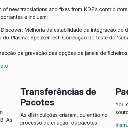
 of new translations and fixes from KDE’s contributor
portantes e incluem:
 Discover: Melhoria da estabilidade da integração de d
 do Plasma: SpeakerTest: Correcção do teste do 'sub
recção da gravação das opções da janela de ficheiros
leto
Transferências de
Pa
Pacotes
You c
em
sourc
As distribuições criaram, ou então no
SB. As
processo de criação, os pacotes
Inst