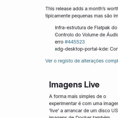
This release adds a month’s worth
tipicamente pequenas mas são im
Infra-estrutura de Flatpak do
Controlo do Volume de Áudio
erro
#445523
xdg-desktop-portal-kde: Cor
Ver o registo de alterações comp
Imagens Live
A forma mais simples de o
experimentar é com uma imag
'live' a arrancar de um disco U
imagens de Docker também