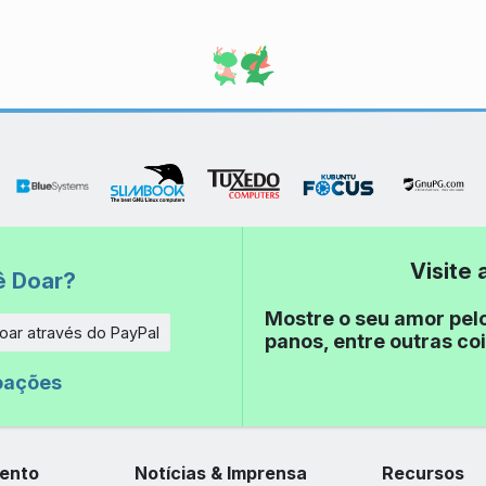
Visite
ê Doar?
Mostre o seu amor pel
oar através do PayPal
panos, entre outras coi
e
oações
ento
Notícias & Imprensa
Recursos