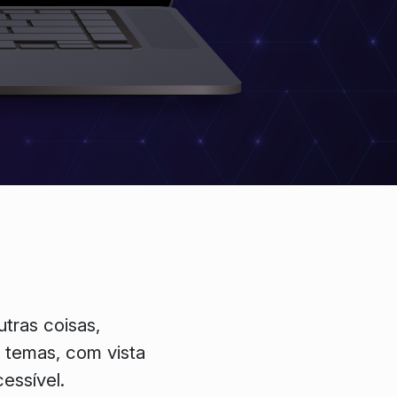
tras coisas,
e temas, com vista
essível.