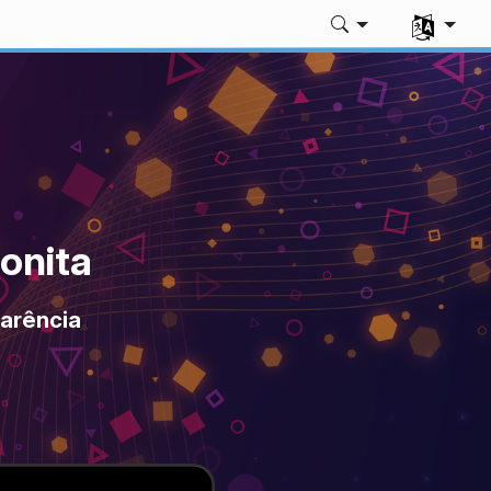
Seleccion
onita
parência