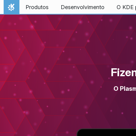
Ir para o conteúdo
Produtos
Desenvolvimento
O KDE p
Início
Fize
O Plasm