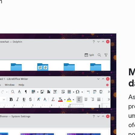
m
M
d
As
pr
um
of
no