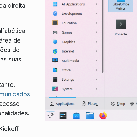
a direita
lfabética
área de
ções de
 as suas
ante,
omunicados
 acesso
onalidades.
Kickoff