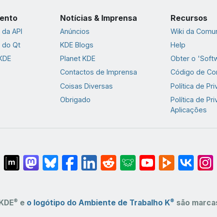
ento
Notícias & Imprensa
Recursos
da API
Anúncios
Wiki da Comu
 do Qt
KDE Blogs
Help
 KDE
Planet KDE
Obter o 'Soft
Contactos de Imprensa
Código de Co
Coisas Diversas
Política de Pr
Obrigado
Política de Pr
Aplicações
®
®
KDE
e
o logótipo do Ambiente de Trabalho K
são marcas