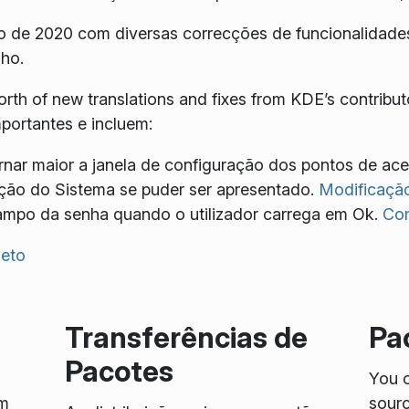
o de 2020 com diversas correcções de funcionalidade
lho.
rth of new translations and fixes from KDE’s contribu
portantes e incluem:
ar maior a janela de configuração dos pontos de ac
ção do Sistema se puder ser apresentado.
Modificação
ampo da senha quando o utilizador carrega em Ok.
Co
leto
Transferências de
Pa
Pacotes
You c
em
sourc