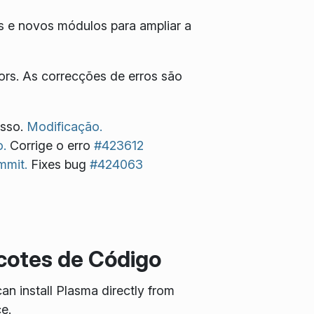
s e novos módulos para ampliar a
tors. As correcções de erros são
esso.
Modificação.
.
Corrige o erro
#423612
mmit.
Fixes bug
#424063
cotes de Código
an install Plasma directly from
e.