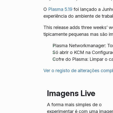
O
Plasma 5.19
foi lançado a Junh
experiência do ambiente de traba
This release adds three weeks’ wo
tipicamente pequenas mas são im
Plasma Networkmanager: Torn
Só abrir o KCM na Configura
Cofre do Plasma: Limpar o c
Ver o registo de alterações comp
Imagens Live
A forma mais simples de o
experimentar é com uma imag