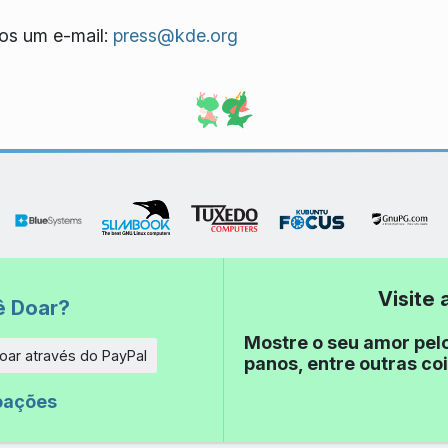
os um e-mail:
press@kde.org
Visite
ê Doar?
Mostre o seu amor pel
oar através do PayPal
panos, entre outras coi
e
oações