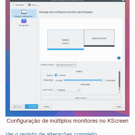
Configuração de múltiplos monitores no KScreen
Ver o registo de alterações completo