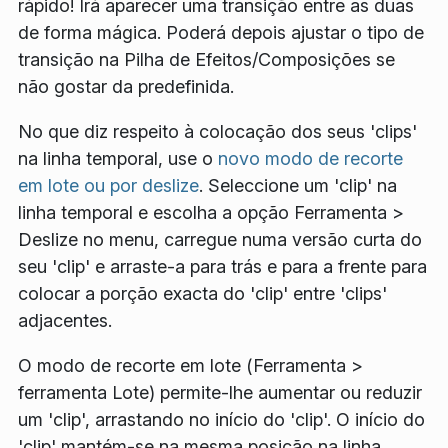
rápido! Irá aparecer uma transição entre as duas
de forma mágica. Poderá depois ajustar o tipo de
transição na
Pilha de Efeitos/Composições
se
não gostar da predefinida.
No que diz respeito à colocação dos seus 'clips'
na linha temporal, use o
novo modo de recorte
em lote ou por deslize
. Seleccione um 'clip' na
linha temporal e escolha a opção
Ferramenta
>
Deslize
no menu, carregue numa versão curta do
seu 'clip' e arraste-a para trás e para a frente para
colocar a porção exacta do 'clip' entre 'clips'
adjacentes.
O modo de recorte em lote (
Ferramenta
>
ferramenta Lote
) permite-lhe aumentar ou reduzir
um 'clip', arrastando no início do 'clip'. O início do
'clip' mantém-se na mesma posição na linha