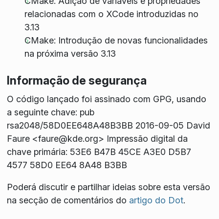
CMake: Adição de variáveis e propriedades
relacionadas com o XCode introduzidas no
3.13
CMake: Introdução de novas funcionalidades
na próxima versão 3.13
Informação de segurança
O código lançado foi assinado com GPG, usando
a seguinte chave: pub
rsa2048/58D0EE648A48B3BB 2016-09-05 David
Faure <faure@kde.org> Impressão digital da
chave primária: 53E6 B47B 45CE A3E0 D5B7
4577 58D0 EE64 8A48 B3BB
Poderá discutir e partilhar ideias sobre esta versão
na secção de comentários do
artigo do Dot
.