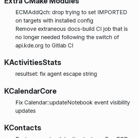
Extra CMake Modules
ECMAddQch: drop trying to set IMPORTED
on targets with installed config
Remove extraneous docs-build CI job that is
no longer needed following the switch of
api.kde.org to Gitlab CI
KActivitiesStats
resultset: fix agent escape string
KCalendarCore
Fix Calendar::updateNotebook event visibility
updates
KContacts