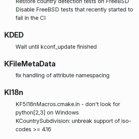
Restore country detection tests on FreeBSD
Disable FreeBSD tests that recently started to
fail in the CI
KDED
Wait until kconf_update finished
KFileMetaData
fix handling of attribute namespacing
KI18n
KF5I18nMacros.cmake.in - don't look for
python[2,3] on Windows
KCountrySubdivision: unbreak support of iso-
codes >= 4.16