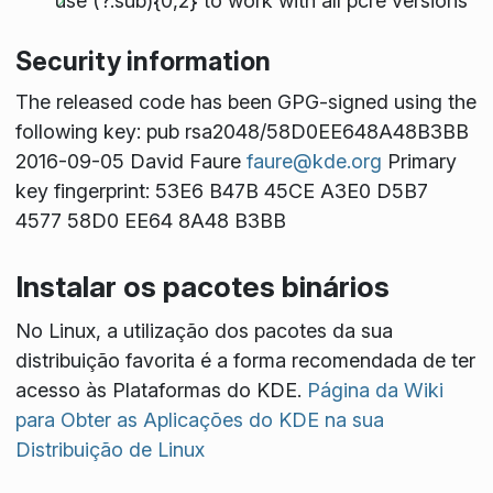
use (?:sub){0,2} to work with all pcre versions
Security information
The released code has been GPG-signed using the
following key: pub rsa2048/58D0EE648A48B3BB
2016-09-05 David Faure
faure@kde.org
Primary
key fingerprint: 53E6 B47B 45CE A3E0 D5B7
4577 58D0 EE64 8A48 B3BB
Instalar os pacotes binários
No Linux, a utilização dos pacotes da sua
distribuição favorita é a forma recomendada de ter
acesso às Plataformas do KDE.
Página da Wiki
para Obter as Aplicações do KDE na sua
Distribuição de Linux