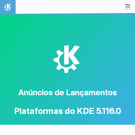
Ir para o conteúdo
Início
K
Anúncios de Lançamentos
Plataformas do KDE 5.116.0