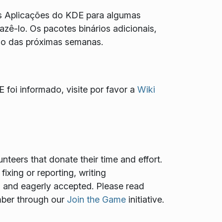
as Aplicações do KDE para algumas
zê-lo. Os pacotes binários adicionais,
ngo das próximas semanas.
 foi informado, visite por favor a
Wiki
teers that donate their time and effort.
ixing or reporting, writing
ed and eagerly accepted. Please read
mber through our
Join the Game
initiative.