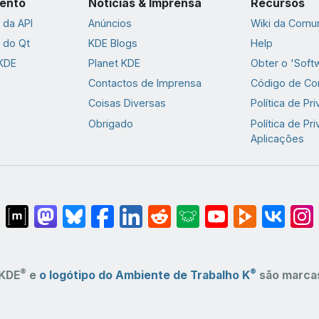
ento
Notícias & Imprensa
Recursos
da API
Anúncios
Wiki da Comu
 do Qt
KDE Blogs
Help
 KDE
Planet KDE
Obter o 'Soft
Contactos de Imprensa
Código de Co
Coisas Diversas
Política de Pr
Obrigado
Política de Pr
Aplicações
®
®
KDE
e
o logótipo do Ambiente de Trabalho K
são marcas