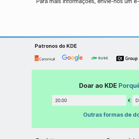
Para mais informações, envie-nos um e-
Patronos do KDE
Doar ao KDE
Porqu
€
D
Montant
Outras formas de d