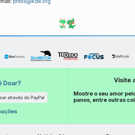
mail:
press@kde.org
Visite
ê Doar?
Mostre o seu amor pel
oar através do PayPal
panos, entre outras coi
e
oações