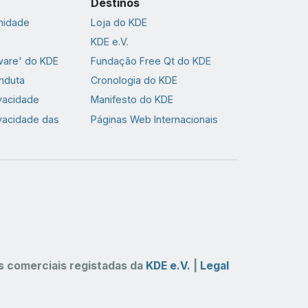
Destinos
nidade
Loja do KDE
KDE e.V.
ware' do KDE
Fundação Free Qt do KDE
nduta
Cronologia do KDE
ivacidade
Manifesto do KDE
ivacidade das
Páginas Web Internacionais
 comerciais registadas da
KDE e.V.
|
Legal