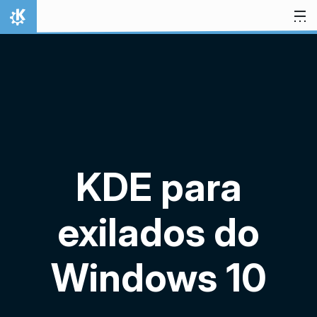
Ir para o conteúdo
Início
KDE para
exilados do
Windows 10