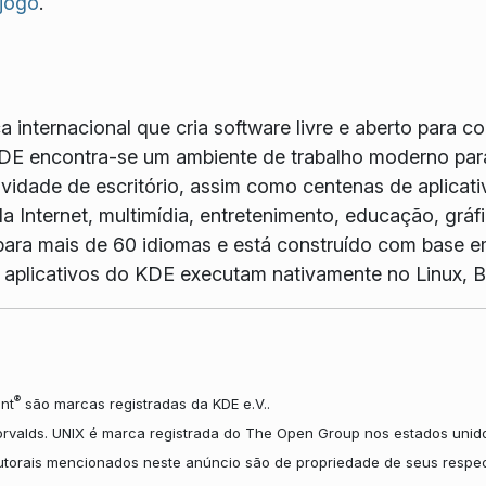
 jogo
.
internacional que cria software livre e aberto para c
DE encontra-se um ambiente de trabalho moderno para
idade de escritório, assim como centenas de aplicativ
a Internet, multimídia, entretenimento, educação, grá
ara mais de 60 idiomas e está construído com base e
Os aplicativos do KDE executam nativamente no Linux
®
nt
são marcas registradas da KDE e.V..
orvalds. UNIX é marca registrada do The Open Group nos estados unido
autorais mencionados neste anúncio são de propriedade de seus respec