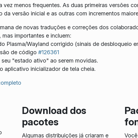
da vez menos frequentes. As duas primeiras versões 
da versão inicial e as outras com incrementos maiore
emana de novas traduções e correções dos colaborad
 mas importantes e incluem:
do Plasma/Wayland corrigido (sinais de desbloqueio e
isão de código
#126361
 seu "estado ativo" ao serem movidas.
aplicativo inicializador de tela cheia.
 completo
Download dos
Pa
pacotes
fo
o
Algumas distribuições já criaram e
Você 