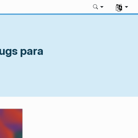
Selecione 
bugs para