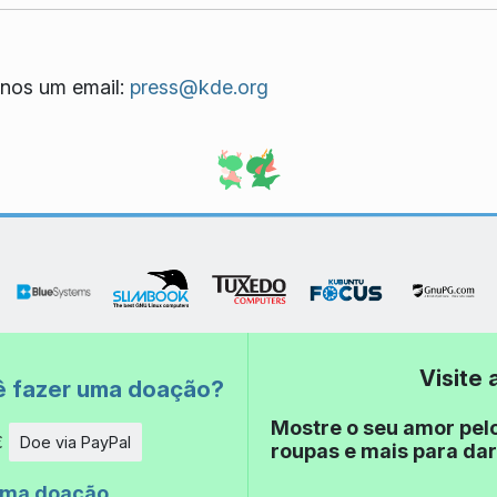
nos um email:
press@kde.org
Visite
ê fazer uma doação?
Mostre o seu amor pel
€
Doe via PayPal
roupas e mais para dar
de
uma doação