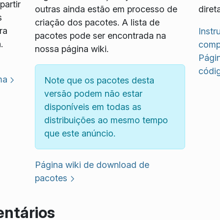
artir
outras ainda estão em processo de
diret
s
criação dos pacotes. A lista de
ra
Inst
pacotes pode ser encontrada na
.
compi
nossa página wiki.
Pági
códi
ma
Note que os pacotes desta
versão podem não estar
disponíveis em todas as
distribuições ao mesmo tempo
que este anúncio.
Página wiki de download de
pacotes
ntários