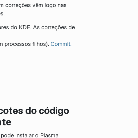
com correções vêm logo nas
s.
ores do KDE. As correções de
m processos filhos).
Commit.
cotes do código
nte
pode instalar o Plasma