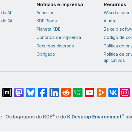
Notícias e imprensa
Recursos
da API
Anúncios
Wiki da comu
 do Qt
KDE Blogs
Ajuda
Planeta KDE
Baixe o softw
Contatos de imprensa
Código de co
Recursos diversos
Política de pr
Obrigado
Política de pr
aplicativos
®
®
e
Os logotipos do KDE
e do
K Desktop Environment
são