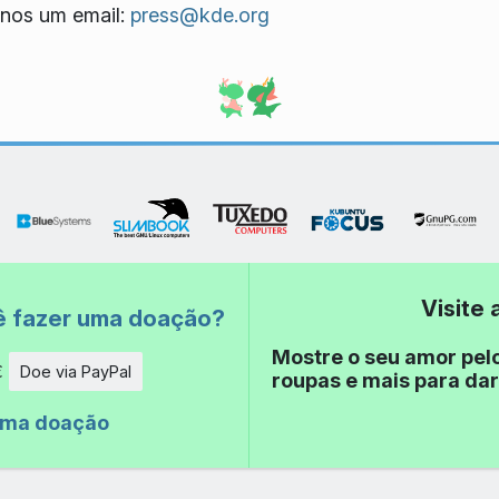
nos um email:
press@kde.org
Visite
ê fazer uma doação?
Mostre o seu amor pel
€
Doe via PayPal
roupas e mais para dar
de
uma doação