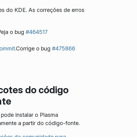
es do KDE. As correções de erros
eja o bug
#464517
ommit.
Corrige o bug
#475866
cotes do código
nte
pode instalar o Plasma
amente a partir do código-fonte.
ruções da comunidade para