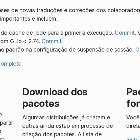
eses de novas traduções e correções dos colaborador
mportantes e incluem:
 do cache de rede para a primeira execução.
Commit.
V
om GLib < 2.74.
Commit.
ão padrão na configuração de suspensão de sessão.
C
 completo
Download dos
Pa
pacotes
fo
o
Algumas distribuições já criaram e
Você 
artir
outras ainda estão em processo de
diret
s
criação dos pacotes. A lista de
ra
Inst