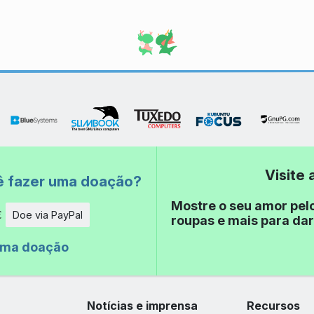
Visite
ê fazer uma doação?
Mostre o seu amor pel
€
Doe via PayPal
roupas e mais para dar
de
uma doação
Notícias e imprensa
Recursos