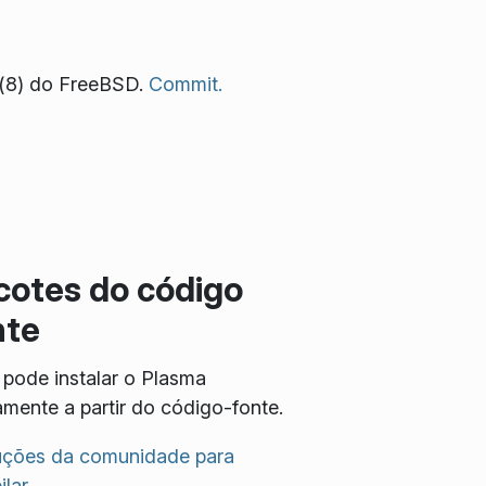
ão(8) do FreeBSD.
Commit.
cotes do código
nte
pode instalar o Plasma
amente a partir do código-fonte.
ruções da comunidade para
lar