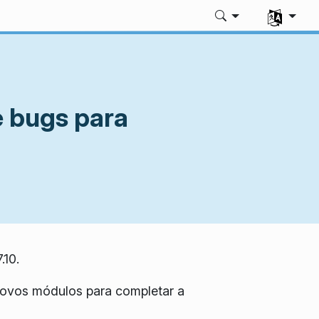
Selecione 
e bugs para
.10.
novos módulos para completar a