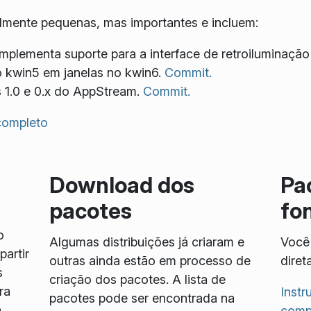
lmente pequenas, mas importantes e incluem:
Implementa suporte para a interface de retroiluminaç
 kwin5 em janelas no kwin6.
Commit.
s 1.0 e 0.x do AppStream.
Commit.
 completo
Download dos
Pa
pacotes
fo
o
Algumas distribuições já criaram e
Você 
artir
outras ainda estão em processo de
diret
s
criação dos pacotes. A lista de
ra
Inst
pacotes pode ser encontrada na
.
compi