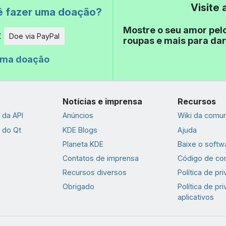
Visite
ê fazer uma doação?
Mostre o seu amor pel
€
Doe via PayPal
roupas e mais para dar
de
uma doação
Notícias e imprensa
Recursos
da API
Anúncios
Wiki da comu
 do Qt
KDE Blogs
Ajuda
Planeta KDE
Baixe o softw
Contatos de imprensa
Código de co
Recursos diversos
Política de pr
Obrigado
Política de pr
aplicativos