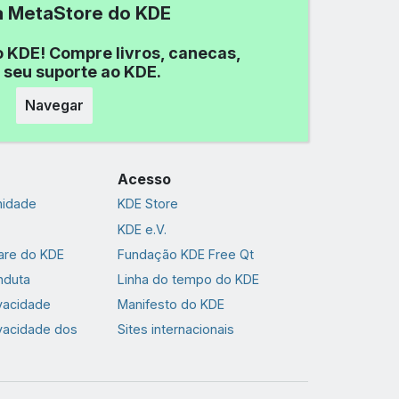
 a MetaStore do KDE
o KDE! Compre livros, canecas,
 seu suporte ao KDE.
Navegar
Acesso
nidade
KDE Store
KDE e.V.
are do KDE
Fundação KDE Free Qt
nduta
Linha do tempo do KDE
ivacidade
Manifesto do KDE
ivacidade dos
Sites internacionais