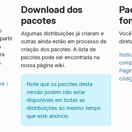
Download dos
Pa
pacotes
fo
o
Algumas distribuições já criaram e
Você 
artir
outras ainda estão em processo de
diret
s
criação dos pacotes. A lista de
ra
Inst
pacotes pode ser encontrada na
.
compi
nossa página wiki.
Pági
códi
ma
Note que os pacotes desta
versão podem não estar
disponíveis em todas as
distribuições ao mesmo tempo
que este anúncio.