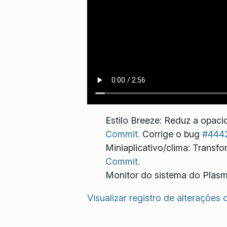
Estilo Breeze: Reduz a opaci
Commit.
Corrige o bug
#444
Miniaplicativo/clima: Trans
Commit.
Monitor do sistema do Plasm
Visualizar registro de alterações