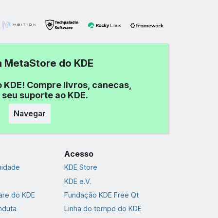
 a MetaStore do KDE
o KDE! Compre livros, canecas,
 seu suporte ao KDE.
Navegar
Acesso
nidade
KDE Store
KDE e.V.
are do KDE
Fundação KDE Free Qt
nduta
Linha do tempo do KDE