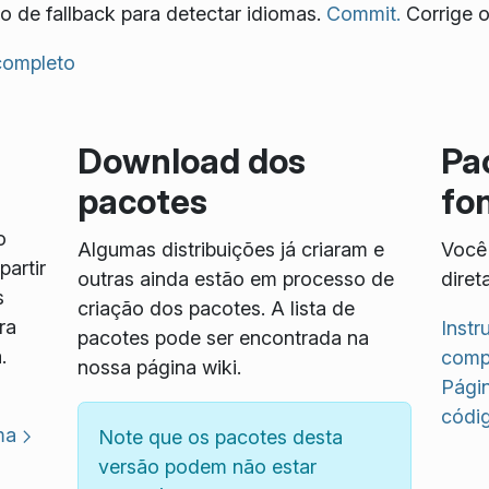
 de fallback para detectar idiomas.
Commit.
Corrige 
 completo
Download dos
Pa
pacotes
fo
o
Algumas distribuições já criaram e
Você 
artir
outras ainda estão em processo de
diret
s
criação dos pacotes. A lista de
ra
Inst
pacotes pode ser encontrada na
.
compi
nossa página wiki.
Pági
códi
ma
Note que os pacotes desta
versão podem não estar