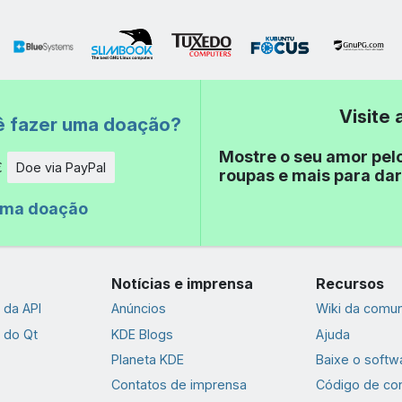
Visite
ê fazer uma doação?
Mostre o seu amor pel
€
Doe via PayPal
roupas e mais para dar
de
uma doação
Notícias e imprensa
Recursos
da API
Anúncios
Wiki da comu
 do Qt
KDE Blogs
Ajuda
Planeta KDE
Baixe o softw
Contatos de imprensa
Código de co