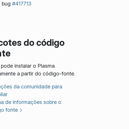
o bug
#417713
cotes do código
nte
pode instalar o Plasma
amente a partir do código-fonte.
ruções da comunidade para
lar
na de informações sobre o
go fonte