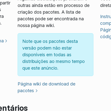
artir
outras ainda estão em processo de
diret
s
criação dos pacotes. A lista de
ra
Inst
pacotes pode ser encontrada na
.
compi
nossa página wiki.
Pági
códi
ma
Note que os pacotes desta
versão podem não estar
disponíveis em todas as
distribuições ao mesmo tempo
que este anúncio.
Página wiki de download de
pacotes
ntários