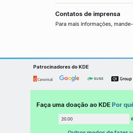
Contatos de imprensa
Para mais informações, mande-
Patrocinadores do KDE
Faça uma doação ao KDE
Por qu
Quantida
Outros modos de fazer 