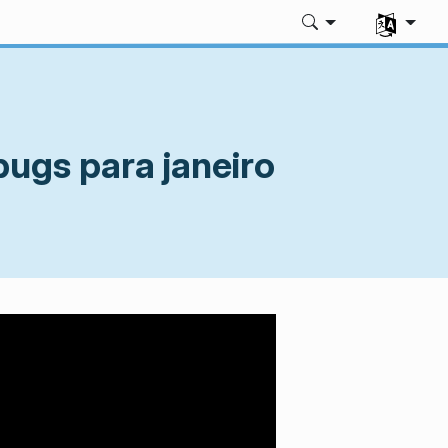
Selecione 
bugs para janeiro