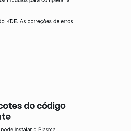
vos módulos para completar a
do KDE. As correções de erros
cotes do código
nte
pode instalar o Plasma