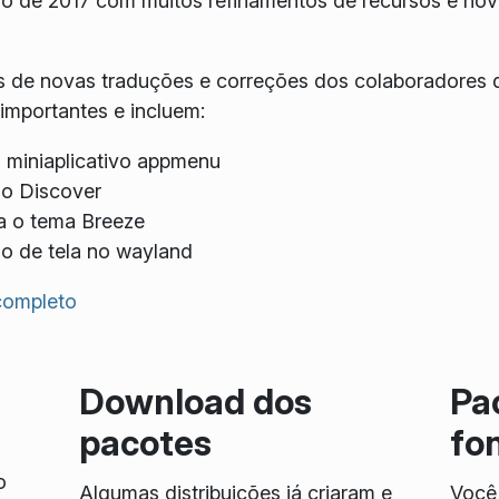
ro de 2017 com muitos refinamentos de recursos e no
 de novas traduções e correções dos colaboradores 
mportantes e incluem:
o miniaplicativo appmenu
no Discover
a o tema Breeze
io de tela no wayland
 completo
Download dos
Pa
pacotes
fo
o
Algumas distribuições já criaram e
Você 