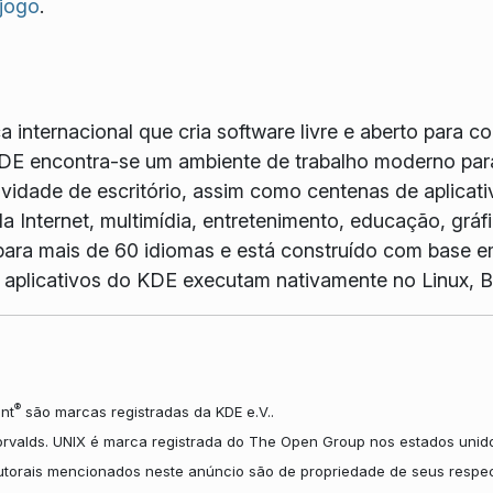
 jogo
.
internacional que cria software livre e aberto para c
DE encontra-se um ambiente de trabalho moderno para
idade de escritório, assim como centenas de aplicativ
a Internet, multimídia, entretenimento, educação, grá
ara mais de 60 idiomas e está construído com base e
Os aplicativos do KDE executam nativamente no Linux
®
nt
são marcas registradas da KDE e.V..
orvalds. UNIX é marca registrada do The Open Group nos estados unido
autorais mencionados neste anúncio são de propriedade de seus respec