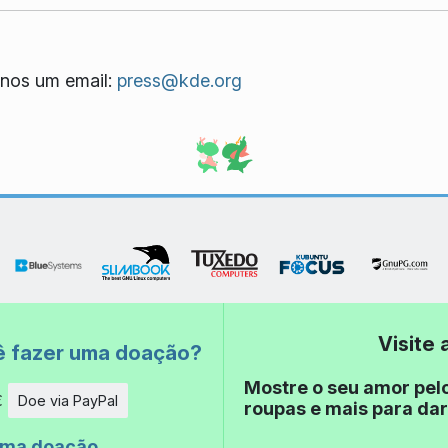
nos um email:
press@kde.org
Visite
ê fazer uma doação?
Mostre o seu amor pel
€
Doe via PayPal
roupas e mais para dar
de
uma doação