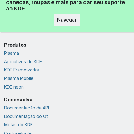
canecas, roupas e mais para dar seu suporte
ao KDE.
Navegar
Produtos
Plasma
Aplicativos do KDE
KDE Frameworks
Plasma Mobile
KDE neon
Desenvolva
Documentação da API
Documentação do Qt
Metas do KDE
Código-fonte