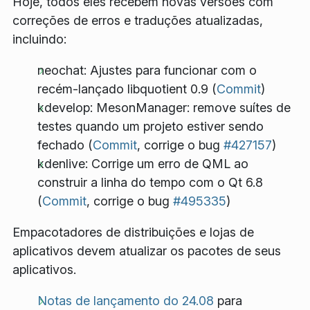
Hoje, todos eles recebem novas versões com
correções de erros e traduções atualizadas,
incluindo:
neochat: Ajustes para funcionar com o
recém-lançado libquotient 0.9 (
Commit
)
kdevelop: MesonManager: remove suítes de
testes quando um projeto estiver sendo
fechado (
Commit
, corrige o bug
#427157
)
kdenlive: Corrige um erro de QML ao
construir a linha do tempo com o Qt 6.8
(
Commit
, corrige o bug
#495335
)
Empacotadores de distribuições e lojas de
aplicativos devem atualizar os pacotes de seus
aplicativos.
Notas de lançamento do 24.08
para