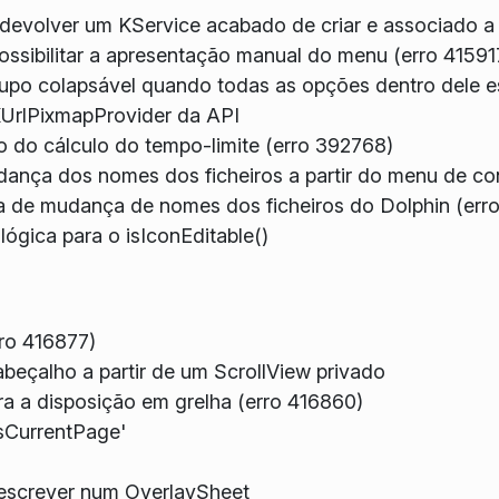
 devolver um KService acabado de criar e associado 
ssibilitar a apresentação manual do menu (erro 41591
po colapsável quando todas as opções dentro dele es
UrlPixmapProvider da API
 do cálculo do tempo-limite (erro 392768)
dança dos nomes dos ficheiros a partir do menu de co
ela de mudança de nomes dos ficheiros do Dolphin (err
ógica para o isIconEditable()
rro 416877)
eçalho a partir de um ScrollView privado
a a disposição em grelha (erro 416860)
isCurrentPage'
o escrever num OverlaySheet