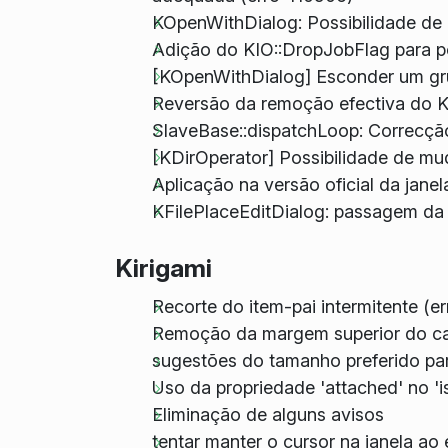
KOpenWithDialog: Possibilidade de
Adição do KIO::DropJobFlag para po
[KOpenWithDialog] Esconder um gru
Reversão da remoção efectiva do K
SlaveBase::dispatchLoop: Correcção
[KDirOperator] Possibilidade de mu
Aplicação na versão oficial da jan
KFilePlaceEditDialog: passagem da l
Kirigami
Recorte do item-pai intermitente (e
Remoção da margem superior do cab
sugestões do tamanho preferido par
Uso da propriedade 'attached' no '
Eliminação de alguns avisos
tentar manter o cursor na janela a