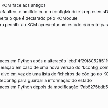
do KCM face aos antigos
efaulted' é omitido com o configModule->representsD
eita o que é declarado pelo KCModule
a permitir ao KCM apresentar um estado correcto para o
faces em Python após a alteração 'ebd14f29f8052ff51
ação em caso de uma nova versão do 'kconfig_comp
m alvo em vez de uma lista de ficheiros de código 
eConfig para guardar a informação do estado
erfaces em Python depois da modificação '7ab8275