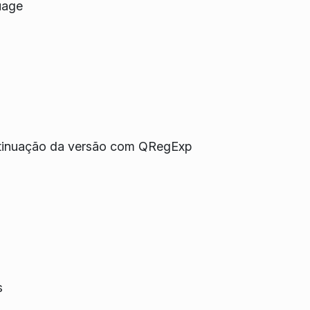
uage
ontinuação da versão com QRegExp
s