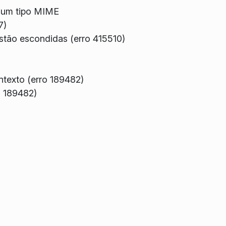
a um tipo MIME
7)
tão escondidas (erro 415510)
ntexto (erro 189482)
o 189482)