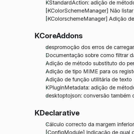
KStandardAction: adição de método
[KColorSchemeManager] Não listar
[KColorschemeManager] Adição de o
KCoreAddons
despromoção dos erros de carregam
Documentação sobre como filtrar da
Adição de método substituto do pe
Adição de tipo MIME para os regis
Adição de função utilitária de texto 
KPluginMetadata: adição de método d
desktoptojson: conversão também da
KDeclarative
Cálculo correcto da margem inferio
[ConfigModule] Indicação de qual o