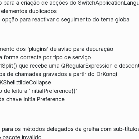
 para a criação de acções do SwitchApplicationLang
 elementos duplicados
pção para reactivar o seguimento do tema global
ento dos 'plugins' de aviso para depuração
 forma correcta por tipo de serviço
rlSplit() que recebe uma QRegularExpression e desc
tos de chamadas gravados a partir do DrKonqi
KShell::tildeCollapse
e leitura 'initialPreference()'
 chave InitialPreference
r para os métodos delegados da grelha com sub-título
 pacote inválido