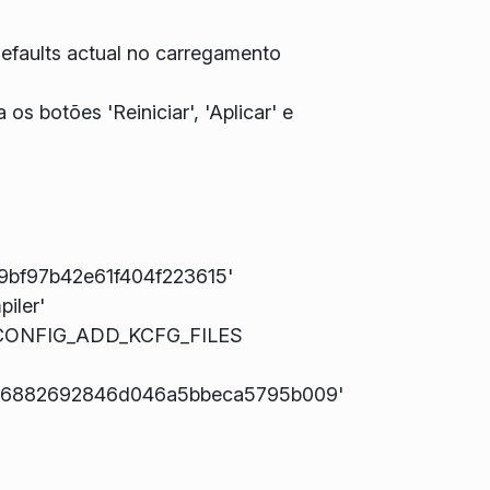
efaults actual no carregamento
s botões 'Reiniciar', 'Aplicar' e
19bf97b42e61f404f223615'
iler'
ao KCONFIG_ADD_KCFG_FILES
bdb56882692846d046a5bbeca5795b009'