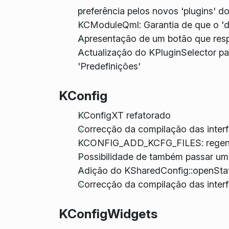
preferência pelos novos 'plugins' 
KCModuleQml: Garantia de que o 'd
Apresentação de um botão que resp
Actualização do KPluginSelector par
'Predefinições'
KConfig
KConfigXT refatorado
Correcção da compilação das inter
KCONFIG_ADD_KCFG_FILES: regener
Possibilidade de também passar u
Adição do KSharedConfig::openStat
Correcção da compilação das int
KConfigWidgets