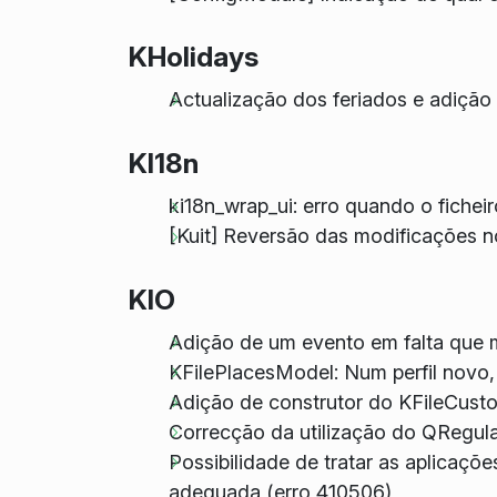
KHolidays
Actualização dos feriados e adição
KI18n
ki18n_wrap_ui: erro quando o ficheir
[Kuit] Reversão das modificações n
KIO
Adição de um evento em falta que m
KFilePlacesModel: Num perfil novo,
Adição de construtor do KFileCust
Correcção da utilização do QRegula
Possibilidade de tratar as aplicaçõ
adequada (erro 410506)