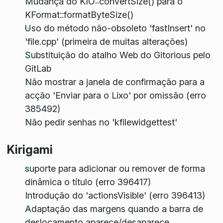
Mudança do KIO::convertSize() para o
KFormat::formatByteSize()
Uso do método não-obsoleto 'fastInsert' no
'file.cpp' (primeira de muitas alterações)
Substituição do atalho Web do Gitorious pelo
GitLab
Não mostrar a janela de confirmação para a
acção 'Enviar para o Lixo' por omissão (erro
385492)
Não pedir senhas no 'kfilewidgettest'
Kirigami
suporte para adicionar ou remover de forma
dinâmica o título (erro 396417)
Introdução do 'actionsVisible' (erro 396413)
Adaptação das margens quando a barra de
deslocamento aparece/desaparece