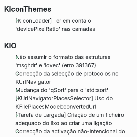
KIconThemes
[KIconLoader] Ter em conta o
'devicePixelRatio' nas camadas
KIO
Não assumir o formato das estruturas
'msghdr' e 'iovec' (erro 391367)
Correcção da selecção de protocolos no
KUrlNavigator
Mudança do 'qSort' para o 'std::sort'
[KUrlNavigatorPlacesSelector] Uso do
KFilePlacesModel::convertedUrl
[Tarefa de Largada] Criação de um ficheiro
adequado do lixo ao criar uma ligação
Correcção da activação não-intencional do