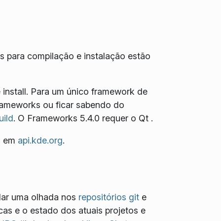
es para compilação e instalação estão
install
. Para um único framework de
 frameworks ou ficar sabendo do
uild
. O Frameworks 5.4.0 requer o Qt
.
a em
api.kde.org
.
dar uma olhada nos
repositórios git
e
ticas e o estado dos atuais projetos e