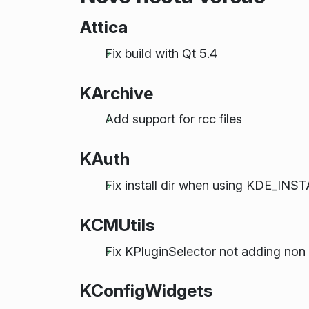
Attica
Fix build with Qt 5.4
KArchive
Add support for rcc files
KAuth
Fix install dir when using KDE_
KCMUtils
Fix KPluginSelector not adding non .
KConfigWidgets