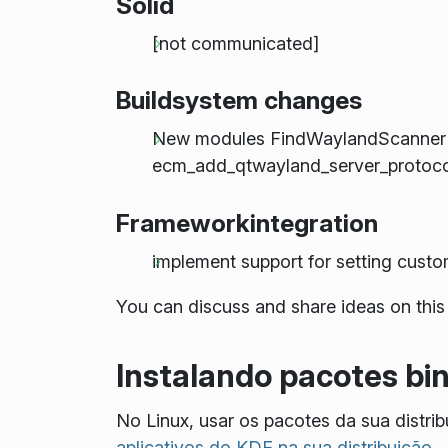
Solid
[not communicated]
Buildsystem changes
New modules FindWaylandScanner a
ecm_add_qtwayland_server_protoco
Frameworkintegration
implement support for setting custom 
You can discuss and share ideas on this
Instalando pacotes bin
No Linux, usar os pacotes da sua distr
aplicativos do KDE na sua distribuição