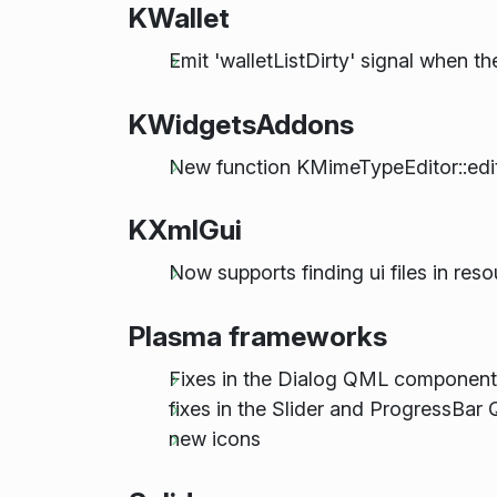
KWallet
Emit 'walletListDirty' signal when th
KWidgetsAddons
New function KMimeTypeEditor::edit
KXmlGui
Now supports finding ui files in re
Plasma frameworks
Fixes in the Dialog QML component 
fixes in the Slider and ProgressBa
new icons