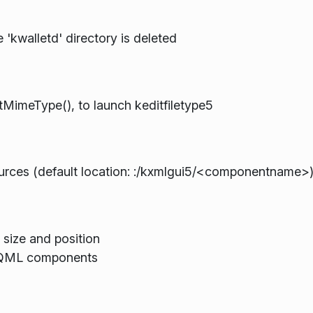
e 'kwalletd' directory is deleted
MimeType(), to launch keditfiletype5
sources (default location: :/kxmlgui5/<componentname>
size and position
r QML components