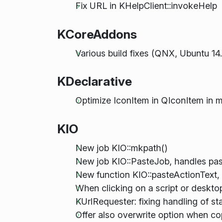
Fix URL in KHelpClient::invokeHelp
KCoreAddons
Various build fixes (QNX, Ubuntu 14
KDeclarative
Optimize IconItem in QIconItem in
KIO
New job KIO::mkpath()
New job KIO::PasteJob, handles pas
New function KIO::pasteActionText, 
When clicking on a script or desktop
KUrlRequester: fixing handling of sta
Offer also overwrite option when cop