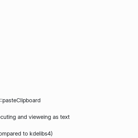
::pasteClipboard
ecuting and vieweing as text
 compared to kdelibs4)