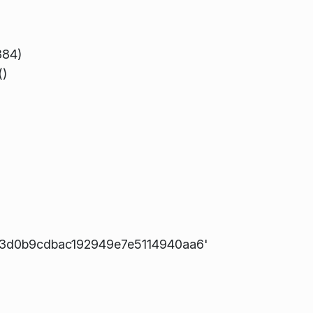
884)
()
3873d0b9cdbac192949e7e5114940aa6'