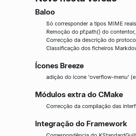
Baloo
Só corresponder a tipos MIME reai
Remoção do pf.path() do contentor, 
Correcção da descrição do protocol
Classificação dos ficheiros Mark
Ícones Breeze
adição do ícone 'overflow-menu' (e
Módulos extra do CMake
Correcção da compilação das inte
Integração do Framework
Correspondência do KStandardGuiIt