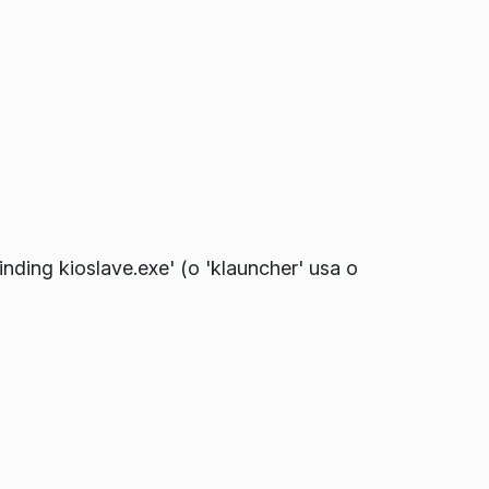
nding kioslave.exe' (o 'klauncher' usa o