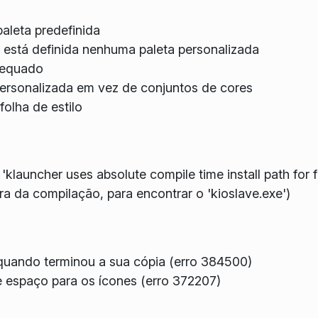
aleta predefinida
está definida nenhuma paleta personalizada
dequado
 personalizada em vez de conjuntos de cores
olha de estilo
uncher uses absolute compile time install path for fi
ura da compilação, para encontrar o 'kioslave.exe')
 quando terminou a sua cópia (erro 384500)
 espaço para os ícones (erro 372207)