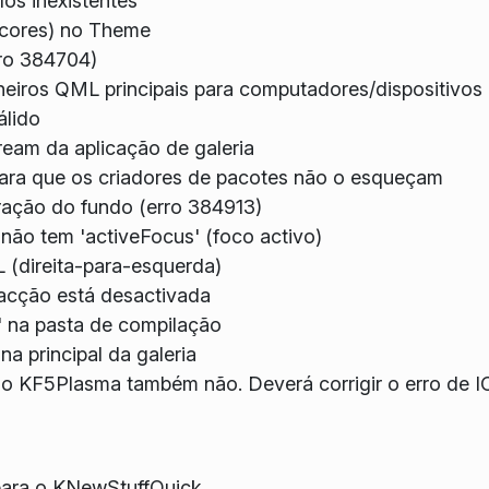
los inexistentes
 cores) no Theme
rro 384704)
eiros QML principais para computadores/dispositivos
álido
am da aplicação de galeria
para que os criadores de pacotes não o esqueçam
oração do fundo (erro 384913)
 não tem 'activeFocus' (foco activo)
 (direita-para-esquerda)
acção está desactivada
n' na pasta de compilação
a principal da galeria
 o KF5Plasma também não. Deverá corrigir o erro de I
 para o KNewStuffQuick