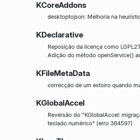
KCoreAddons
desktoptojson: Melhoria na heurísti
KDeclarative
Reposição da licença como LGPL2.
Adição do método openService() 
KFileMetaData
correcção de um estoiro quando mai
KGlobalAccel
Reversão do "KGlobalAccel: migraç
teclado numérico" (erro 384597)