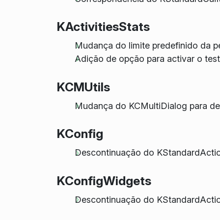
KActivitiesStats
Mudança do limite predefinido da p
Adição de opção para activar o tes
KCMUtils
Mudança do KCMultiDialog para des
KConfig
Descontinuação do KStandardActio
KConfigWidgets
Descontinuação do KStandardAction