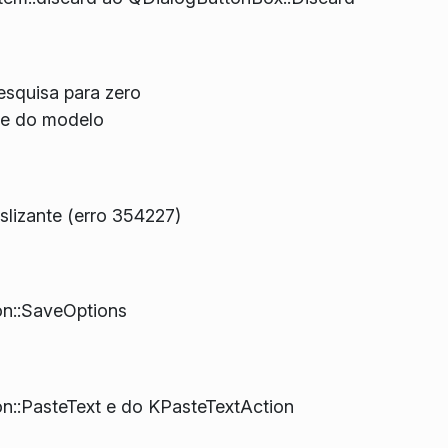
esquisa para zero
te do modelo
lizante (erro 354227)
n::SaveOptions
::PasteText e do KPasteTextAction