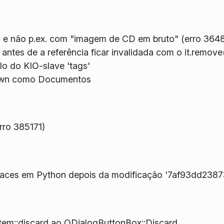
s e não p.ex. com "imagem de CD em bruto" (erro 364
antes de a referência ficar invalidada com o it.remove
o do KIO-slave 'tags'
down como Documentos
rro 385171)
rfaces em Python depois da modificação '7af93dd2
em::discard ao QDialogButtonBox::Discard