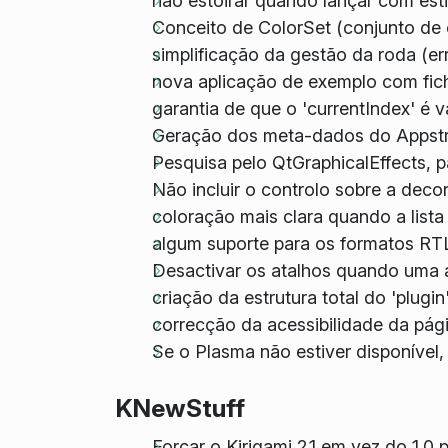
não estoirar quando lançar com esti
Conceito de ColorSet (conjunto de
simplificação da gestão da roda (e
nova aplicação de exemplo com fich
garantia de que o 'currentIndex' é v
Geração dos meta-dados do Appstre
Pesquisa pelo QtGraphicalEffects, 
Não incluir o controlo sobre a dec
coloração mais clara quando a lista
algum suporte para os formatos RTL
Desactivar os atalhos quando uma 
criação da estrutura total do 'plugi
correcção da acessibilidade da págin
Se o Plasma não estiver disponível,
KNewStuff
Forçar o Kirigami 2.1 em vez do 1.0