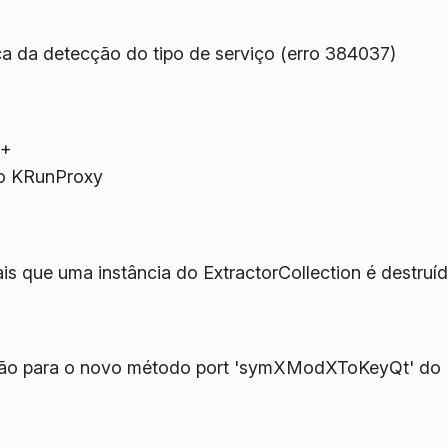
ca da detecção do tipo de serviço (erro 384037)
1+
ao KRunProxy
s que uma instância do ExtractorCollection é destruí
ão para o novo método port 'symXModXToKeyQt' do KKe