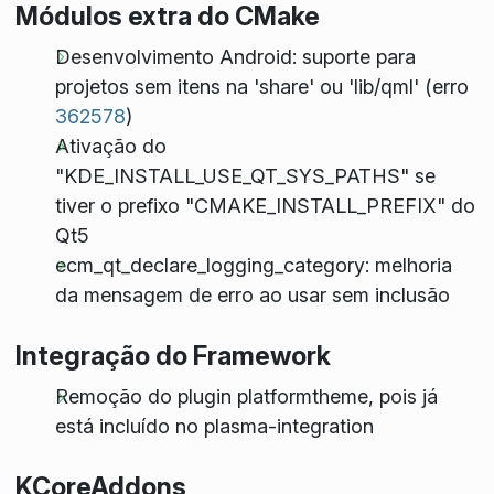
Módulos extra do CMake
Desenvolvimento Android: suporte para
projetos sem itens na 'share' ou 'lib/qml' (erro
362578
)
Ativação do
"KDE_INSTALL_USE_QT_SYS_PATHS" se
tiver o prefixo "CMAKE_INSTALL_PREFIX" do
Qt5
ecm_qt_declare_logging_category: melhoria
da mensagem de erro ao usar sem inclusão
Integração do Framework
Remoção do plugin
platformtheme
, pois já
está incluído no
plasma-integration
KCoreAddons