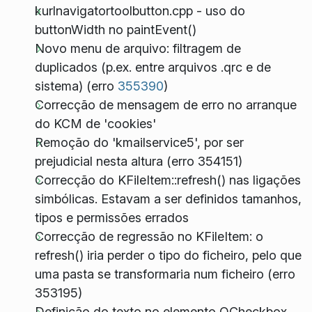
kurlnavigatortoolbutton.cpp - uso do
buttonWidth
no
paintEvent()
Novo menu de arquivo: filtragem de
duplicados (p.ex. entre arquivos .qrc e de
sistema) (erro
355390
)
Correcção de mensagem de erro no arranque
do KCM de 'cookies'
Remoção do 'kmailservice5', por ser
prejudicial nesta altura (erro 354151)
Correcção do KFileItem::refresh() nas ligações
simbólicas. Estavam a ser definidos tamanhos,
tipos e permissões errados
Correcção de regressão no KFileItem: o
refresh() iria perder o tipo do ficheiro, pelo que
uma pasta se transformaria num ficheiro (erro
353195)
Definição do texto no elemento QCheckbox