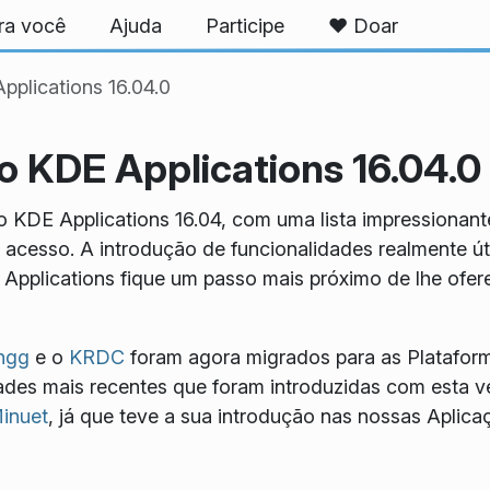
ra você
Ajuda
Participe
❤️ Doar
pplications 16.04.0
 o KDE Applications 16.04.0
o KDE Applications 16.04, com uma lista impressionant
e acesso. A introdução de funcionalidades realmente ú
pplications fique um passo mais próximo de lhe oferec
ngg
e o
KRDC
foram agora migrados para as Platafor
idades mais recentes que foram introduzidas com esta
inuet
, já que teve a sua introdução nas nossas Aplic