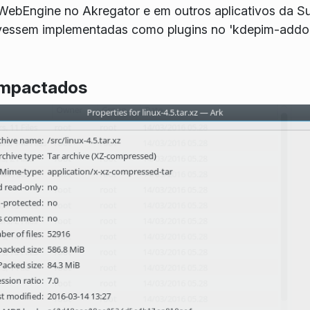
bEngine no Akregator e em outros aplicativos da Suít
ivessem implementadas como plugins no 'kdepim-addons
ompactados