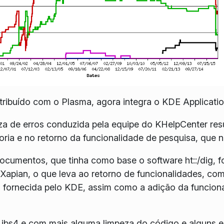
tribuído com o Plasma, agora integra o KDE Applicatio
a de erros conduzida pela equipe do KHelpCenter resu
ria e no retorno da funcionalidade de pesquisa, que 
umentos, que tinha como base o software ht::/dig, fo
apian, o que leva ao retorno de funcionalidades, com
fornecida pelo KDE, assim como a adição da funcional
bs4 e com mais alguma limpeza do código e alguns 