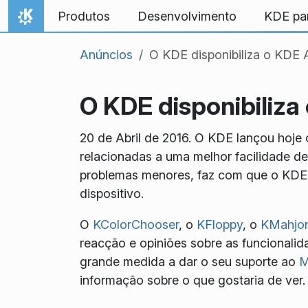
Ir para o conteúdo
Produtos
Desenvolvimento
KDE pa
Início
Anúncios
O KDE disponibiliza o KDE A
O KDE disponibiliza
20 de Abril de 2016. O KDE lançou hoje 
relacionadas a uma melhor facilidade d
problemas menores, faz com que o KDE A
dispositivo.
O
KColorChooser
, o
KFloppy
, o
KMahjo
reacção e opiniões sobre as funcional
grande medida a dar o seu suporte ao
M
informação sobre o que gostaria de ver.