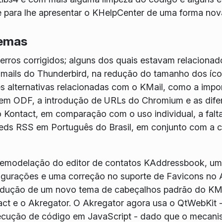
 para lhe apresentar o KHelpCenter de uma forma nova
lemas
 erros corrigidos; alguns dos quais estavam relaciona
mails do Thunderbird, na redução do tamanho dos íco
s alternativas relacionadas com o KMail, como a impo
l em ODF, a introdução de URLs do Chromium e as dif
Kontact, em comparação com o uso individual, a falta
feeds RSS em Português do Brasil, em conjunto com a
remodelação do editor de contatos KAddressbook, um
igurações e uma correção no suporte de Favicons no A
trodução de um novo tema de cabeçalhos padrão do KM
tact e o Akregator. O Akregator agora usa o QtWebKit
ecução de código em JavaScript - dado que o mecani