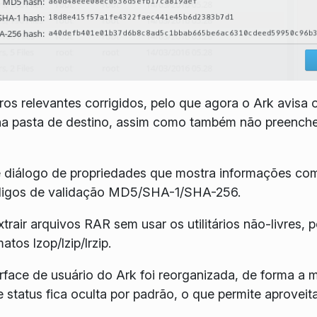
rros relevantes corrigidos, pelo que agora o Ark avisa 
 na pasta de destino, assim como também não preench
 diálogo de propriedades que mostra informações com
igos de validação MD5/SHA-1/SHA-256.
air arquivos RAR sem usar os utilitários não-livres, p
os lzop/lzip/lrzip.
rface de usuário do Ark foi reorganizada, de forma a 
status fica oculta por padrão, o que permite aproveita