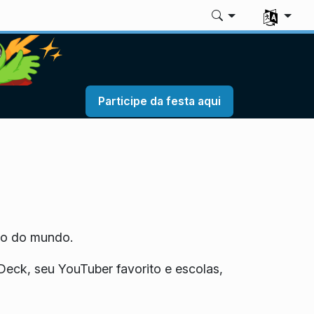
Selecione 
Participe da festa aqui
to do mundo.
eck, seu YouTuber favorito e escolas,