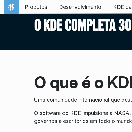
Ir para o conteúdo
Produtos
Desenvolvimento
KDE pa
Início
O KDE completa 30
O que é o KD
Uma comunidade internacional que dese
O software do KDE impulsiona a NASA, o
governos e escritórios em todo o mundo