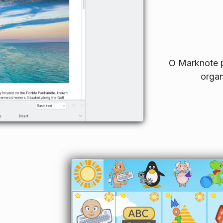
O Marknote p
organ