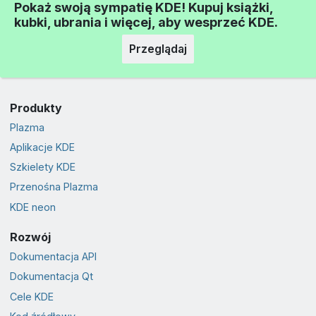
Pokaż swoją sympatię KDE! Kupuj książki,
kubki, ubrania i więcej, aby wesprzeć KDE.
Przeglądaj
Produkty
Plazma
Aplikacje KDE
Szkielety KDE
Przenośna Plazma
KDE neon
Rozwój
Dokumentacja API
Dokumentacja Qt
Cele KDE