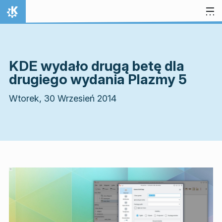
Przejdź to treści
Strona domowa
KDE wydało drugą betę dla
drugiego wydania Plazmy 5
Wtorek, 30 Wrzesień 2014